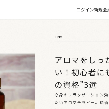
ログイン
新規会
Title.
アロマをしっ
い！初心者に
の資格”3選
心身のリラクゼーション効
たいアロマテラピー。精油