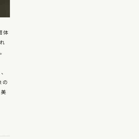
団体
れ
。
り、
象の
や美