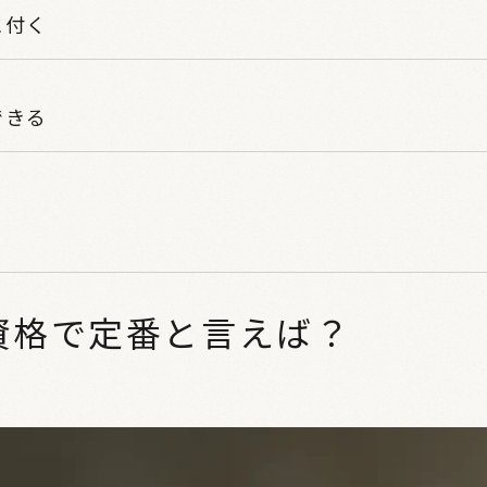
に付く
できる
資格で定番と言えば？