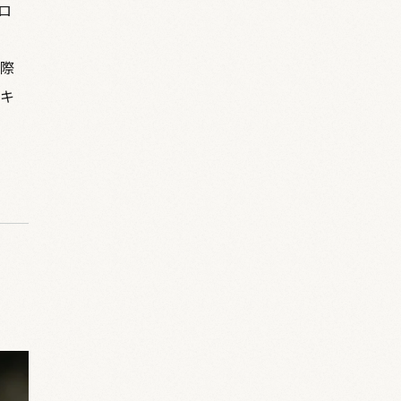
ロ
際
キ