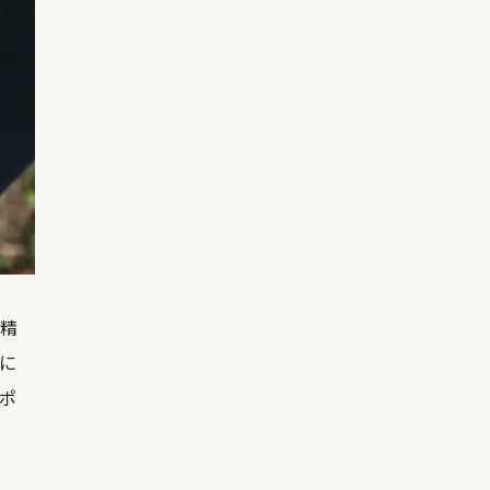
精
に
ポ