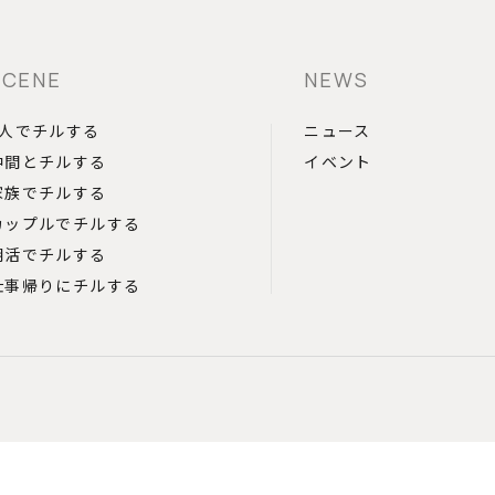
SCENE
NEWS
1人でチルする
ニュース
仲間とチルする
イベント
家族でチルする
カップルでチルする
朝活でチルする
仕事帰りにチルする
Top
ログイン
会員