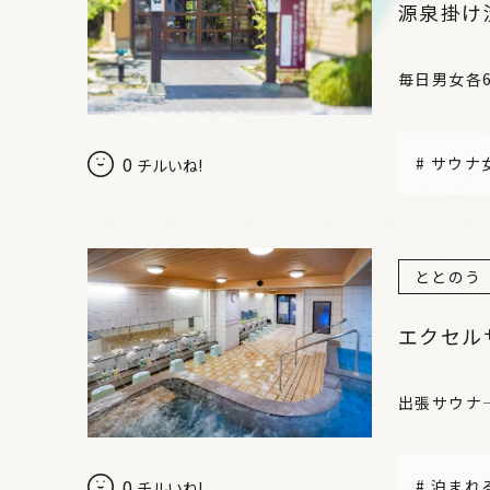
源泉掛け
毎日男女各
0
#
サウナ
チルいね!
ととのう
エクセル
出張サウナ
0
#
泊まれ
チルいね!