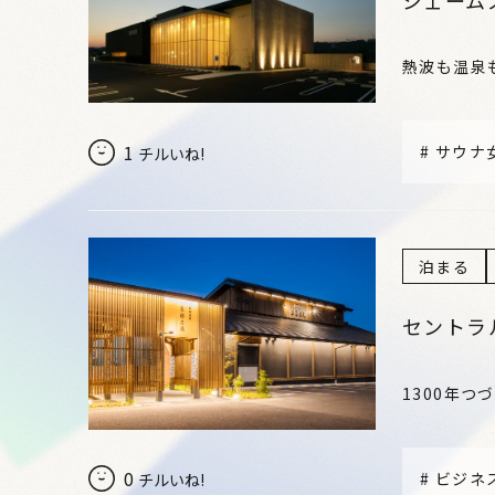
熱波も温泉
1
#
サウナ
チルいね!
泊まる
セントラ
1300年
0
#
ビジネ
チルいね!