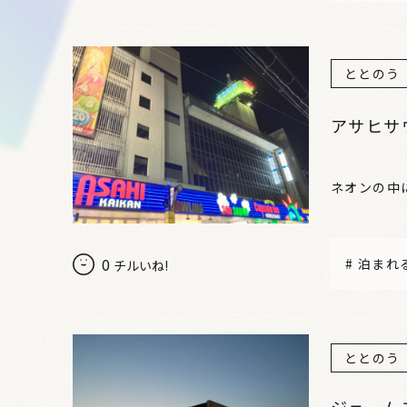
ととのう
アサヒサ
ネオンの中
0
#
泊まれ
チルいね!
ととのう
ジェーム