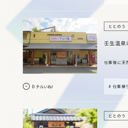
ととのう
壬生温泉
仕事後に天
0
#
仕事帰
チルいね!
ととのう