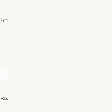
弘前市
垂水区