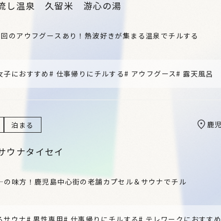
流し温泉 久留米 游心の湯
6回のアウフグースあり！熱波好きが集まる温泉でチルする
女子におすすめ
#
仕事帰りにチルする
#
アウフグース
#
露天風呂
鹿
泊まる
サウナタイセイ
―の味方！鹿児島中心街の老舗カプセル＆サウナでチル
るサウナ
#
男性専用
#
仕事帰りにチルする
#
テレワークにおすす