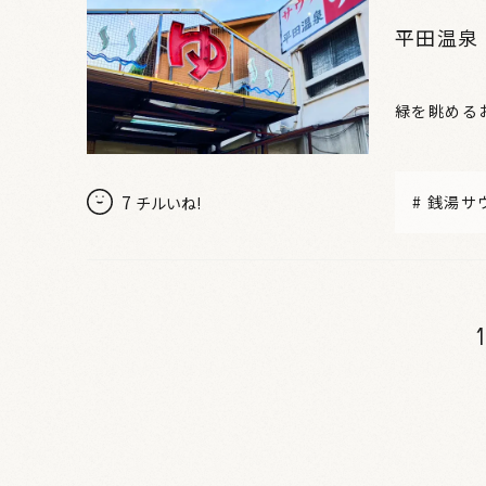
平田温泉
緑を眺める
7
#
銭湯サ
チルいね!