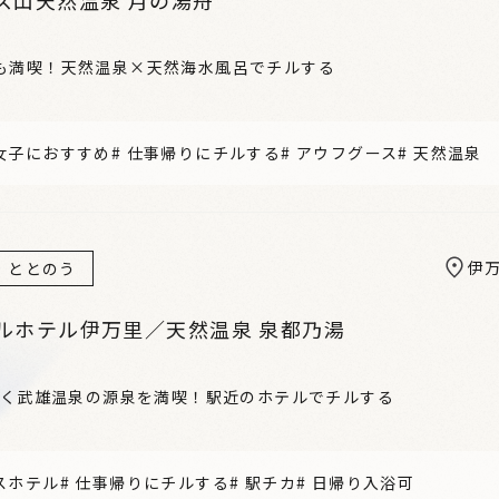
も満喫！天然温泉×天然海水風呂でチルする
女子におすすめ
#
仕事帰りにチルする
#
アウフグース
#
天然温泉
伊
ととのう
ルホテル伊万里／天然温泉 泉都乃湯
つづく武雄温泉の源泉を満喫！駅近のホテルでチルする
スホテル
#
仕事帰りにチルする
#
駅チカ
#
日帰り入浴可