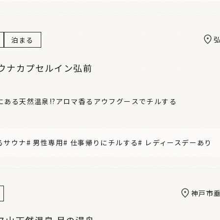
泊まる
ウナカプセルイン弘前
にある天然温泉!?アロマ香るアウフグースでチルする
るサウナ
#
男性専用
#
仕事帰りにチルする
#
レディースデーあり
神戸市
ス山天然温泉 月の湯舟