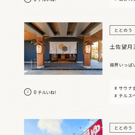
ととのう
土佐望月
視界いっぱ
#
サウナ
0
チルいね!
#
チルス
ととのう