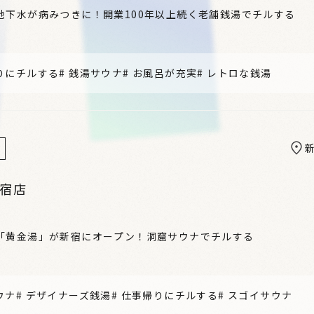
地下水が病みつきに！開業100年以上続く老舗銭湯でチルする
りにチルする
#
銭湯サウナ
#
お風呂が充実
#
レトロな銭湯
新宿店
「黄金湯」が新宿にオープン！洞窟サウナでチルする
ウナ
#
デザイナーズ銭湯
#
仕事帰りにチルする
#
スゴイサウナ