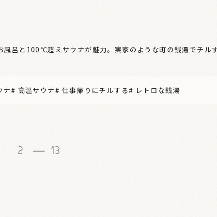
お風呂と100℃超えサウナが魅力。実家のような町の銭湯でチル
ウナ
#
高温サウナ
#
仕事帰りにチルする
#
レトロな銭湯
1
2
13