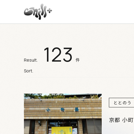
123
施設検索結果
件
Result.
Sort.
ととのう
京都 小