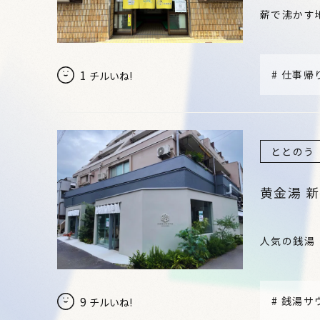
薪で沸かす
1
#
仕事帰
チルいね!
ととのう
黄金湯 
人気の銭湯
9
#
銭湯サ
チルいね!