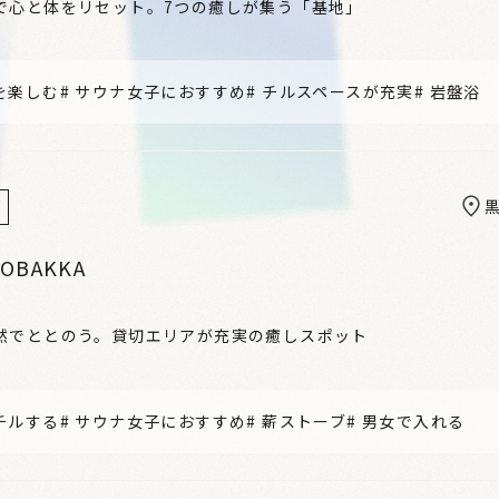
で心と体をリセット。7つの癒しが集う「基地」
を楽しむ
#
サウナ女子におすすめ
#
チルスペースが充実
#
岩盤浴
OBAKKA
然でととのう。貸切エリアが充実の癒しスポット
チルする
#
サウナ女子におすすめ
#
薪ストーブ
#
男女で入れる