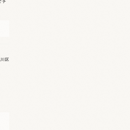
でチ
荒川区