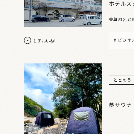
ホテルス
薬草風呂と
1
#
ビジネ
チルいね!
ととのう
夢サウナ