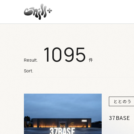
1095
施設検索結果
件
Result.
Sort.
ととのう
37BASE