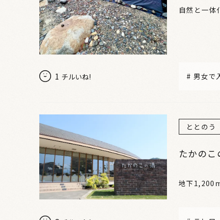
自然と一体
1
#
男女で
チルいね!
ととのう
たかのこ
地下1,2