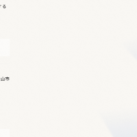
する
松山市