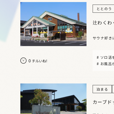
ととのう
辻わくわ
サウナ好き
#
ソロ活
0
チルいね!
#
お風呂
泊まる
カーブド