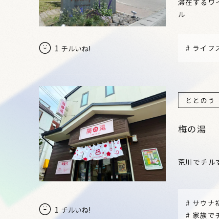
滞在するワ
ル
1
#
ライフ
チルいね!
ととのう
梅の湯
荒川でチル
#
サウナ
1
チルいね!
#
家族で