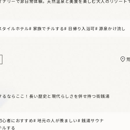
イナリーで非日常体験。天然温泉と美食を楽しむ大人のリゾート
スタイルホテル
#
家族でチルする
#
日帰り入浴可
#
源泉かけ流し
するならここ！長い歴史と現代らしさを併せ持つ街銭湯
初心者におすすめ
#
地元の人が羨ましい
#
銭湯サウナ
チルする