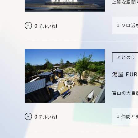
上質な空間
0
#
ソロ活
チルいね!
ととのう
湯屋 FUR
富山の大自
0
#
仲間と
チルいね!