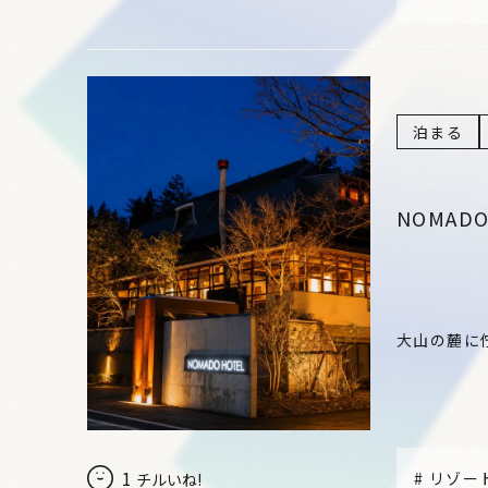
泊まる
NOMADO
大山の麓に
1
#
リゾー
チルいね!