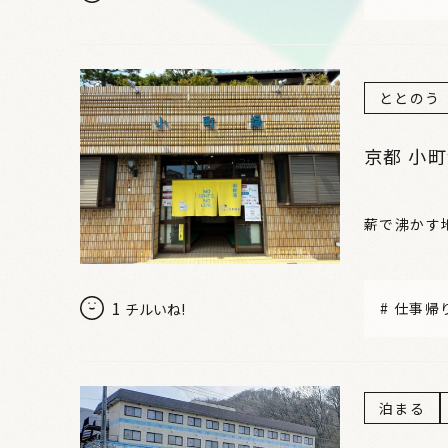
ととのう
京都 小
薪で沸かす
1
#
仕事帰
チルいね!
泊まる