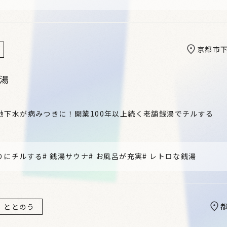
京都市
町湯
地下水が病みつきに！開業100年以上続く老舗銭湯でチルする
りにチルする
#
銭湯サウナ
#
お風呂が充実
#
レトロな銭湯
ととのう