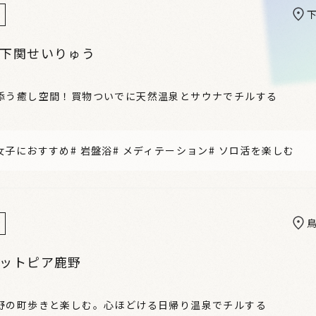
 下関せいりゅう
添う癒し空間！買物ついでに天然温泉とサウナでチルする
女子におすすめ
#
岩盤浴
#
メディテーション
#
ソロ活を楽しむ
ホットピア鹿野
野の町歩きと楽しむ。心ほどける日帰り温泉でチルする