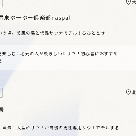
泉ゆーゆー倶楽部naspal
いの場。美肌の湯と低温サウナでチルするひととき
を楽しむ
#
地元の人が羨ましい
#
サウナ初心者におすすめ
泉
薪
と蒸気！大型薪サウナが自慢の男性専用サウナでチルする