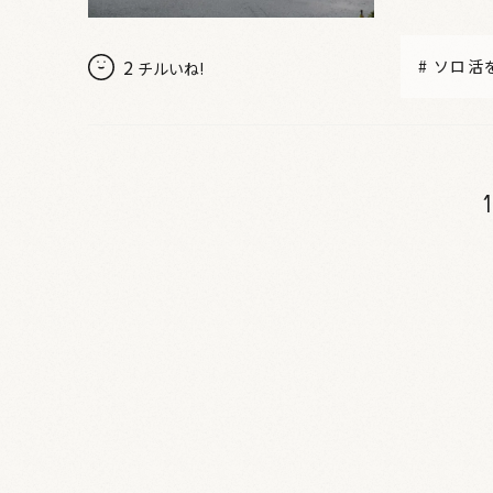
2
#
ソロ活
チルいね!