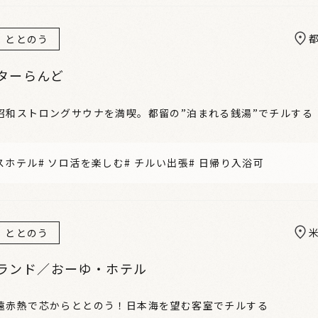
ととのう
ターらんど
昭和ストロングサウナを満喫。都留の”泊まれる銭湯”でチルする
スホテル
#
ソロ活を楽しむ
#
チルい出張
#
日帰り入浴可
ととのう
ランド／おーゆ・ホテル
遠赤熱で芯からととのう！日本海を望む客室でチルする