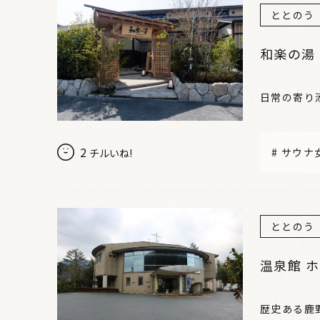
ととのう
和楽の湯
日常の寄り
2
#
サウナ
チルいね!
ととのう
温泉館 
歴史ある鹿