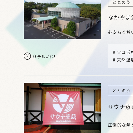
ととのう
なかやま温
心安らぐ憩
#
ソロ活
0
チルいね!
#
天然温
ととのう
サウナ蒸
圧倒的な熱