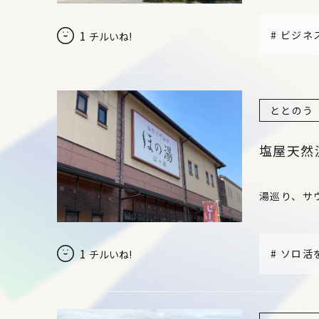
1
#
ビジネ
チルいね!
ととのう
塩屋天然
湯巡り、サ
1
#
ソロ活
チルいね!