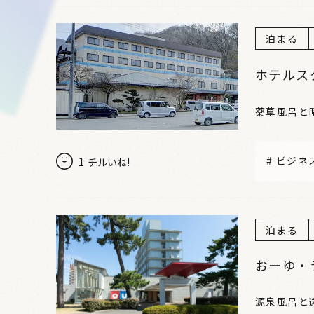
泊まる
ホテルス
薬草風呂と
1
#
ビジネ
チルいね!
泊まる
おーゆ・
源泉風呂と