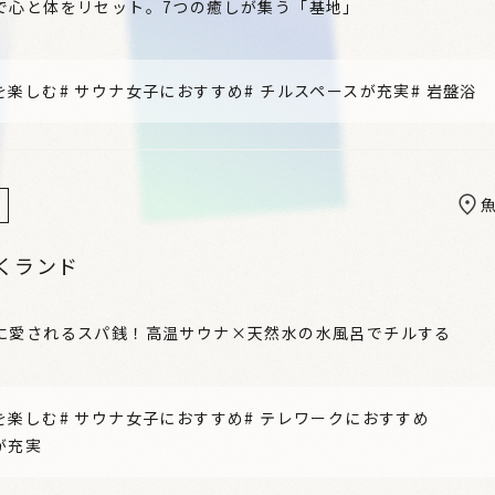
で心と体をリセット。7つの癒しが集う「基地」
を楽しむ
#
サウナ女子におすすめ
#
チルスペースが充実
#
岩盤浴
くランド
に愛されるスパ銭！高温サウナ×天然水の水風呂でチルする
を楽しむ
#
サウナ女子におすすめ
#
テレワークにおすすめ
が充実