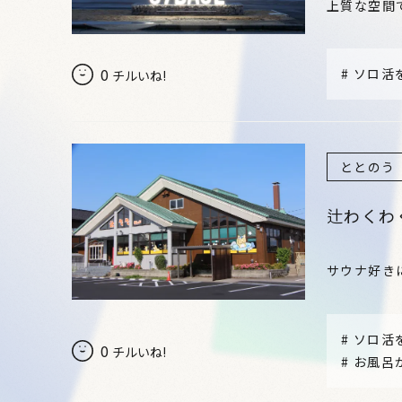
上質な空間
0
#
ソロ活
チルいね!
ととのう
辻わくわ
サウナ好き
#
ソロ活
0
チルいね!
#
お風呂