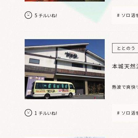
5
#
ソロ活
チルいね!
ととのう
本城天然
熱波で爽快
1
#
ソロ活
チルいね!