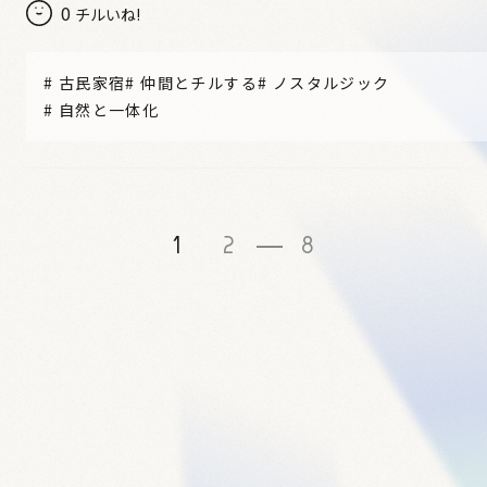
0
チルいね!
#
古民家宿
#
仲間とチルする
#
ノスタルジック
#
自然と一体化
1
2
8