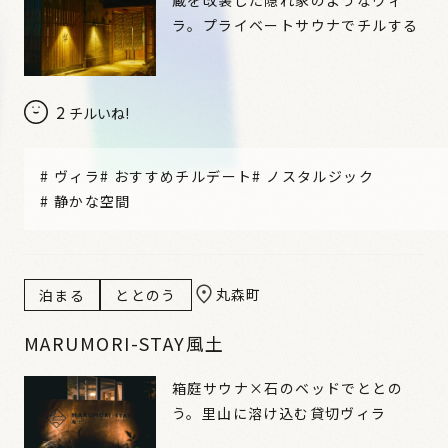
ラ。プライベートサウナでチルする
2
チルいね!
#
ヴィラ
#
おすすめチルデート
#
ノスタルジック
#
静かな空間
丸森町
泊まる
ととのう
MARUMORI-STAY風土
箱庭サウナ×石のベッドでととの
う。里山に溶け込む貸切ヴィラ