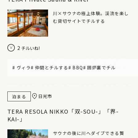
川×サウナの極上体験。渓流を楽し
む貸切サイトでチルする
2
チルいね!
#
ヴィラ
#
仲間とチルする
#
BBQ
#
囲炉裏でチル
日光市
泊まる
TERA RESOLA NIKKO「双-SOU-」「界-
KAI-」
サウナの後に川へダイブできる贅