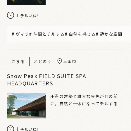
1
チルいね!
#
ヴィラ
#
仲間とチルする
#
自然を感じる
#
静かな空間
三条市
泊まる
ととのう
Snow Peak FIELD SUITE SPA
HEADQUARTERS
圧巻の建築と雄大な景色が目の前
に。自然と一体になってチルする
1
チルいね!