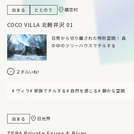
嬬恋村
泊まる
ととのう
COCO VILLA 北軽井沢 01
日常から切り離された特別空間！ 森
の中のツリーハウスでチルする
2
チルいね!
#
ヴィラ
#
家族でチルする
#
自然を感じる
#
静かな空間
日光市
泊まる
TERA Private Sauna & River