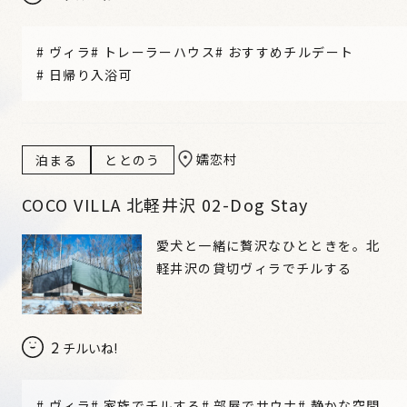
#
ヴィラ
#
トレーラーハウス
#
おすすめチルデート
#
日帰り入浴可
嬬恋村
泊まる
ととのう
COCO VILLA 北軽井沢 02-Dog Stay
愛犬と一緒に贅沢なひとときを。北
軽井沢の貸切ヴィラでチルする
2
チルいね!
#
ヴィラ
#
家族でチルする
#
部屋でサウナ
#
静かな空間