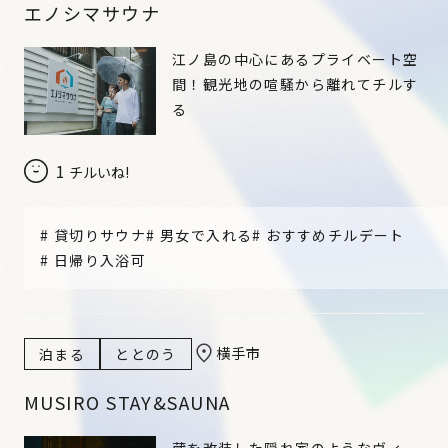
エノシマサウナ
江ノ島の中心にあるプライベート空
間！観光地の喧騒から離れてチルす
る
1
チルいね!
#
貸切りサウナ
#
男女で入れる
#
おすすめチルデート
#
日帰り入浴可
横手市
泊まる
ととのう
MUSIRO STAY&SAUNA
蔵を改装した隠れ家のようなヴィ