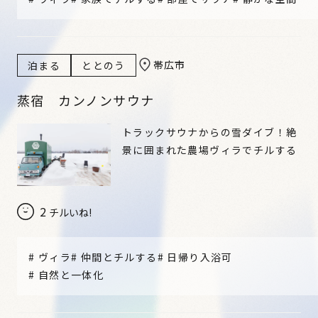
帯広市
泊まる
ととのう
蒸宿 カンノンサウナ
トラックサウナからの雪ダイブ！絶
景に囲まれた農場ヴィラでチルする
2
チルいね!
#
ヴィラ
#
仲間とチルする
#
日帰り入浴可
#
自然と一体化