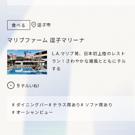
逗子市
食べる
マリブファーム 逗子マリーナ
L.A.マリブ発、日本初上陸のレスト
ラン！さわやかな潮風とともにチル
する
9
チルいね!
#
ダイニングバー
#
テラス席あり
#
ソファ席あり
#
オーシャンビュー