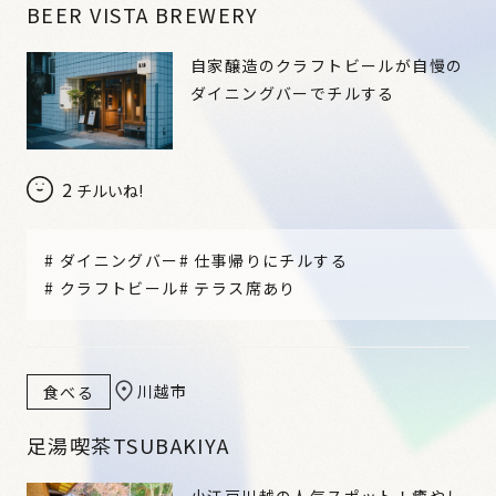
BEER VISTA BREWERY
自家醸造のクラフトビールが自慢の
ダイニングバーでチルする
2
チルいね!
#
ダイニングバー
#
仕事帰りにチルする
#
クラフトビール
#
テラス席あり
川越市
食べる
足湯喫茶TSUBAKIYA
小江戸川越の人気スポット！癒やし