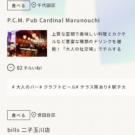
千代田区
食べる
P.C.M. Pub Cardinal Marunouchi
上質な空間で美味しい料理とカクテ
ルなど豊富な種類のドリンクを堪
能！「大人の社交場」でチルする
82
チルいね!
#
大人のバー
#
クラフトビール
#
テラス席あり
#
駅チカ
世田谷区
食べる
bills 二子玉川店