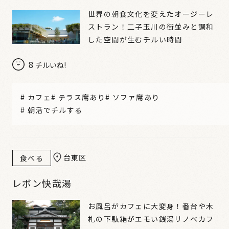
世界の朝食文化を変えたオージーレ
ストラン！二子玉川の街並みと調和
した空間が生むチルい時間
8
チルいね!
#
カフェ
#
テラス席あり
#
ソファ席あり
#
朝活でチルする
台東区
食べる
レボン快哉湯
お風呂がカフェに大変身！番台や木
札の下駄箱がエモい銭湯リノベカフ