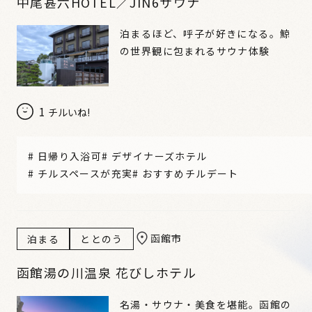
中尾甚六HOTEL／JIN6サウナ
泊まるほど、呼子が好きになる。鯨
の世界観に包まれるサウナ体験
1
チルいね!
#
日帰り入浴可
#
デザイナーズホテル
#
チルスペースが充実
#
おすすめチルデート
函館市
泊まる
ととのう
函館湯の川温泉 花びしホテル
名湯・サウナ・美食を堪能。函館の