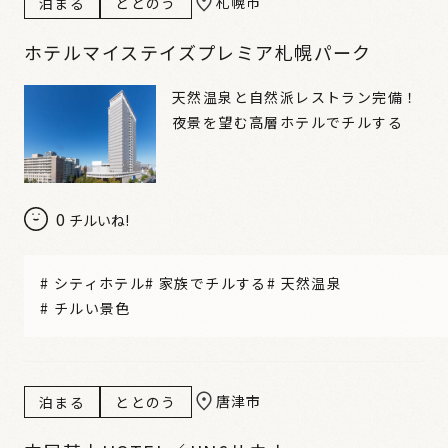
札幌市
泊まる
ととのう
ホテルマイステイズプレミア札幌パーク
天然温泉と自然派レストラン完備！
夜景を望む高層ホテルでチルする
0
チルいね!
#
シティホテル
#
家族でチルする
#
天然温泉
#
チルい景色
唐津市
泊まる
ととのう