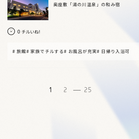
奥座敷「湯の川温泉」の和み宿
0
チルいね!
#
旅館
#
家族でチルする
#
お風呂が充実
#
日帰り入浴可
1
2
25