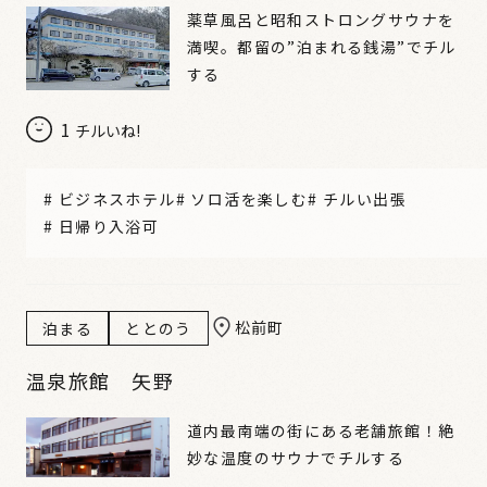
薬草風呂と昭和ストロングサウナを
満喫。都留の”泊まれる銭湯”でチル
する
1
チルいね!
#
ビジネスホテル
#
ソロ活を楽しむ
#
チルい出張
#
日帰り入浴可
松前町
泊まる
ととのう
温泉旅館 矢野
道内最南端の街にある老舗旅館！絶
妙な温度のサウナでチルする