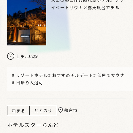
イベートサウナ×露天風呂でチル
1
チルいね!
#
リゾートホテル
#
おすすめチルデート
#
部屋でサウナ
#
日帰り入浴可
都留市
泊まる
ととのう
ホテルスターらんど