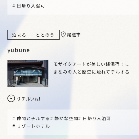
#
日帰り入浴可
尾道市
泊まる
ととのう
yubune
モザイクアートが美しい銭湯宿！し
まなみの人と歴史に触れてチルする
0
チルいね!
#
仲間とチルする
#
静かな空間
#
日帰り入浴可
#
リゾートホテル