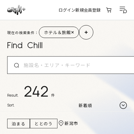
ログイン
新規会員登録
施設検索結果
ホテル＆旅館
現在の検索条件：
Find Chill
242
件
Result.
Sort.
新潟市
泊まる
ととのう