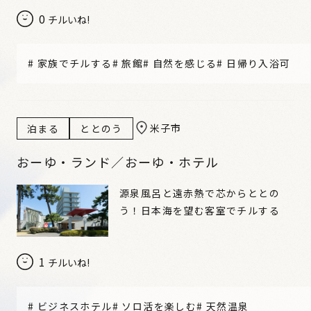
0
チルいね!
#
家族でチルする
#
旅館
#
自然を感じる
#
日帰り入浴可
米子市
泊まる
ととのう
おーゆ・ランド／おーゆ・ホテル
源泉風呂と遠赤熱で芯からととの
う！日本海を望む客室でチルする
1
チルいね!
#
ビジネスホテル
#
ソロ活を楽しむ
#
天然温泉