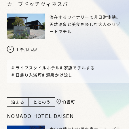
カーブドッチヴィネスパ
滞在するワイナリーで非日常体験。
天然温泉と美食を楽しむ大人のリゾ
ートでチル
1
チルいね!
#
ライフスタイルホテル
#
家族でチルする
#
日帰り入浴可
#
源泉かけ流し
伯耆町
泊まる
ととのう
NOMADO HOTEL DAISEN
大山の麓に佇む隠れ家ホテル。プラ