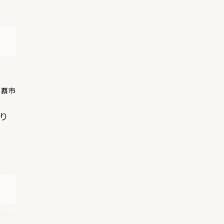
那覇市
かり