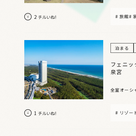
2
#
旅館
#
チルいね!
泊まる
フェニッ
泉宮
全室オーシ
1
#
リゾー
チルいね!