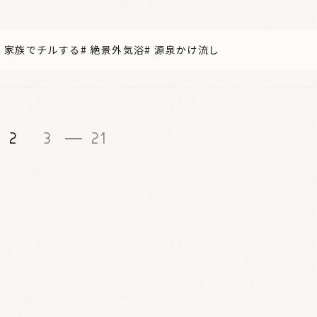
#
家族でチルする
#
絶景外気浴
#
源泉かけ流し
2
3
21