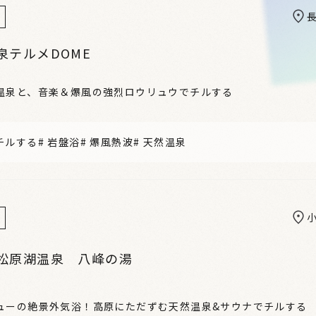
泉テルメDOME
温泉と、音楽＆爆風の強烈ロウリュウでチルする
チルする
#
岩盤浴
#
爆風熱波
#
天然温泉
松原湖温泉 八峰の湯
ューの絶景外気浴！高原にただずむ天然温泉&サウナでチルする