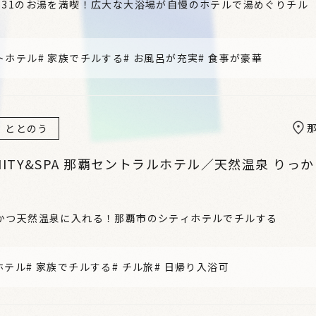
と31のお湯を満喫！広大な大浴場が自慢のホテルで湯めぐりチル
トホテル
#
家族でチルする
#
お風呂が充実
#
食事が豪華
ととのう
NITY&SPA 那覇セントラルホテル／天然温泉 りっ
かつ天然温泉に入れる！那覇市のシティホテルでチルする
ホテル
#
家族でチルする
#
チル旅
#
日帰り入浴可