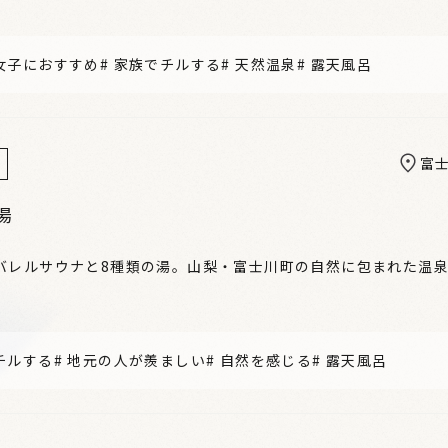
女子におすすめ
#
家族でチルする
#
天然温泉
#
露天風呂
富
湯
バレルサウナと8種類の湯。山梨・富士川町の自然に包まれた温
チルする
#
地元の人が羨ましい
#
自然を感じる
#
露天風呂