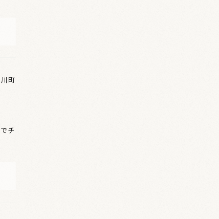
士川町
泉でチ