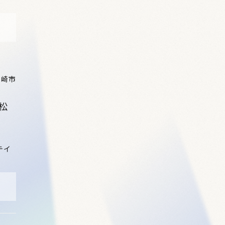
宮崎市
松
テイ