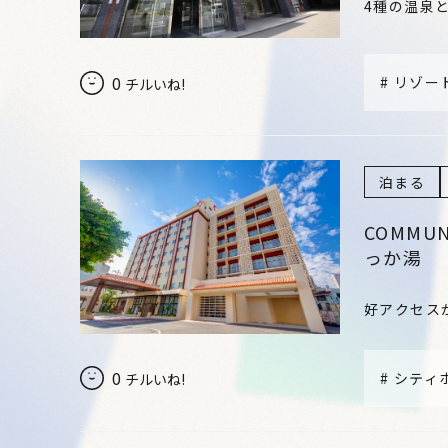
4種の温泉
0
#
リゾー
チルいね!
泊まる
COMMU
っか湯
好アクセス
0
#
シティ
チルいね!