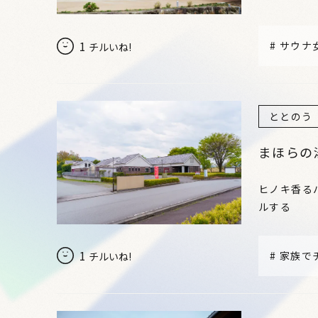
1
#
サウナ
チルいね!
ととのう
まほらの
ヒノキ香る
ルする
1
#
家族で
チルいね!