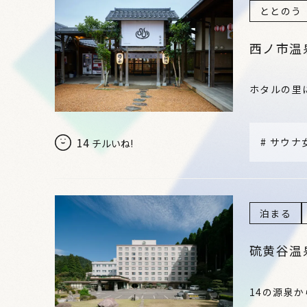
ととのう
西ノ市温
ホタルの里
14
#
サウナ
チルいね!
泊まる
硫黄谷温
14の源泉