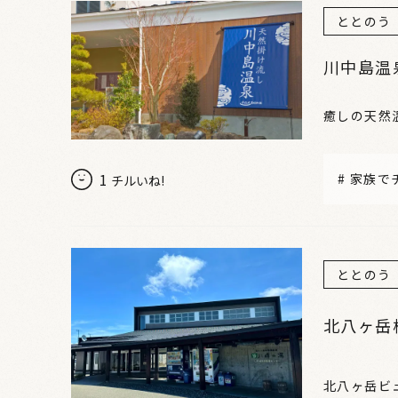
ととのう
川中島温
癒しの天然
1
#
家族で
チルいね!
ととのう
北八ヶ岳
北八ヶ岳ビ