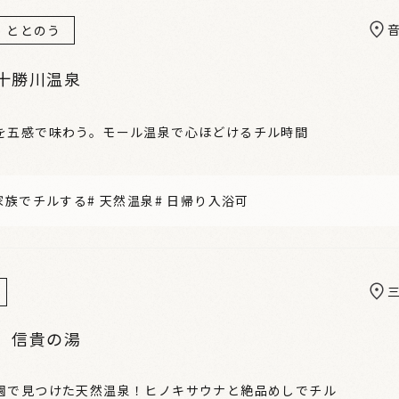
ととのう
十勝川温泉
を五感で味わう。モール温泉で心ほどけるチル時間
家族でチルする
#
天然温泉
#
日帰り入浴可
 信貴の湯
園で見つけた天然温泉！ヒノキサウナと絶品めしでチル