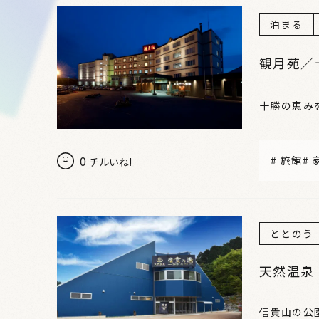
泊まる
観月苑／
十勝の恵み
0
#
旅館
#
チルいね!
ととのう
天然温泉
信貴山の公