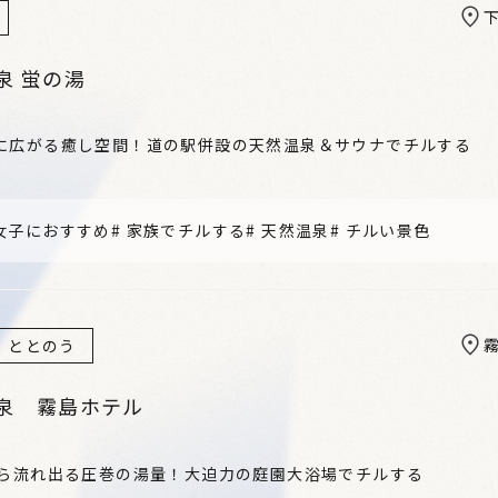
泉 蛍の湯
に広がる癒し空間！道の駅併設の天然温泉＆サウナでチルする
女子におすすめ
#
家族でチルする
#
天然温泉
#
チルい景色
ととのう
泉 霧島ホテル
から流れ出る圧巻の湯量！大迫力の庭園大浴場でチルする