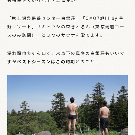
も特集さている旭川・上富良野。
「吹上温泉保養センター白銀荘」「OMO7旭川 by 星
野リゾート」「キトウシの森きとろん（東京発着コー
スのみ訪問）」と３つのサウナを愛でます。
濡れ頭巾ちゃん曰く、氷点下の真冬の白銀荘もいいで
すが
ベストシーズンはこの時期
とのこと！