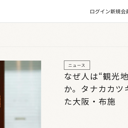
ログイン
新規会
ニュース
なぜ人は“観光
か。タナカカツ
た大阪・布施