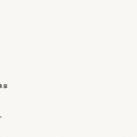
桑拿
グ。