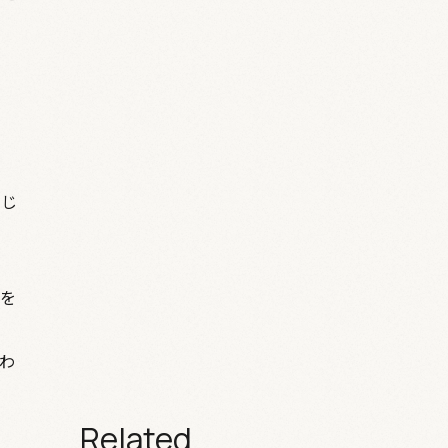
、じ
を
わ
Related