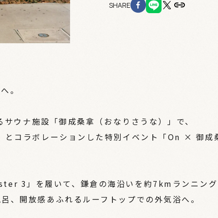
SHARE
ナへ。
あるサウナ施設「御成桑拿（おなりさうな）」で、
」とコラボレーションした特別イベント「On × 御成
。
nster 3」を履いて、鎌倉の海沿いを約7kmランニン
風呂、開放感あふれるルーフトップでの外気浴へ。