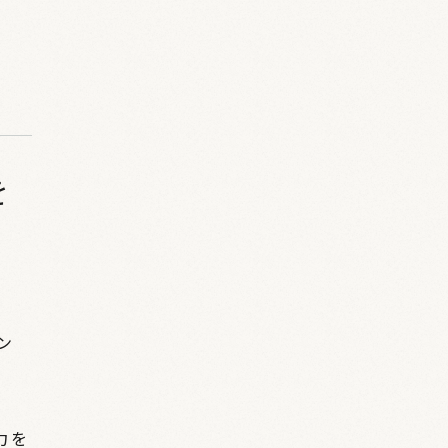
を
ン
力を