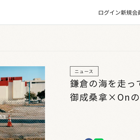
ログイン
新規会
ニュース
鎌倉の海を走っ
御成桑拿×On