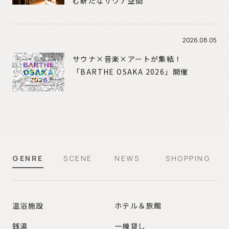
む新たなサウナ空間
2026.08.05
サウナ×音楽×アートが集結！
「BARTHE OSAKA 2026」開催
GENRE
SCENE
NEWS
SHOPPING
GENRE
温浴施設
ホテル＆旅館
銭湯
一棟貸し