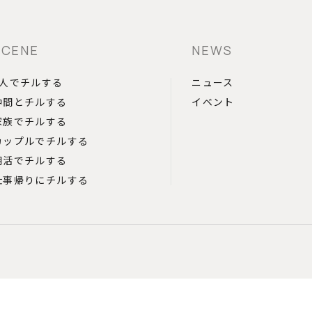
SCENE
NEWS
1人でチルする
ニュース
仲間とチルする
イベント
家族でチルする
カップルでチルする
朝活でチルする
仕事帰りにチルする
Top
ログイン
会員