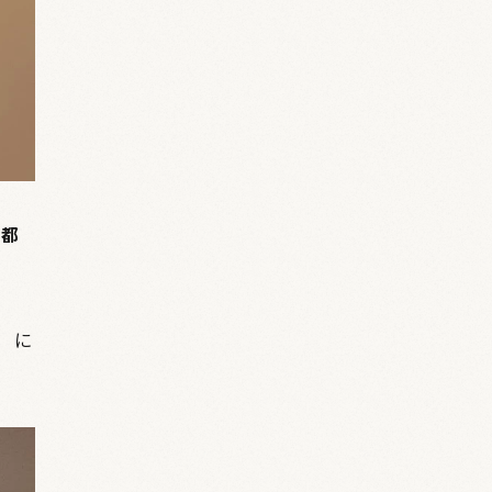
く都
）に