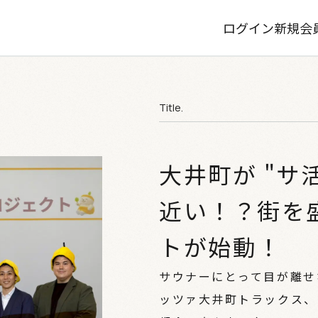
ログイン
新規会
Title.
大井町が "サ
近い！？街を
トが始動！
サウナーにとって目が離せ
ッツァ大井町トラックス、