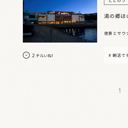
ととのう
湯の郷ほ
夜景とサウ
2
#
朝活で
チルいね!
1