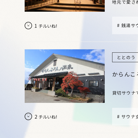
地元で愛さ
1
#
銭湯サ
チルいね!
ととのう
からんこ
貸切サウナ
2
#
サウナ
チルいね!