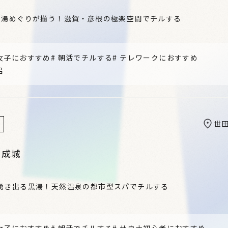
と湯めぐりが揃う！滋賀・彦根の極楽空間でチルする
女子におすすめ
#
朝活でチルする
#
テレワークにおすすめ
呂
世
A 成城
湧き出る黒湯！天然温泉の都市型スパでチルする
女子におすすめ
#
朝活でチルする
#
サウナ初心者におすすめ