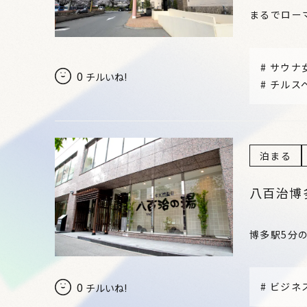
まるでロー
#
サウナ
0
チルいね!
#
チルス
泊まる
八百治博
博多駅5分
0
#
ビジネ
チルいね!