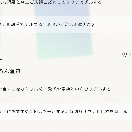
れる温泉と店主ご夫婦こだわりのサウナでチルする
ウナ
#
朝活でチルする
#
源泉かけ流し
#
露天風呂
ろん温泉
で岩木山をひとり占め！愛犬や家族とのんびりチルする
女子におすすめ
#
朝活でチルする
#
貸切りサウナ
#
自然を感じる