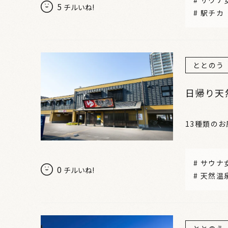
5
チルいね!
#
駅チカ
ととのう
日帰り天
13種類の
#
サウナ
0
チルいね!
#
天然温