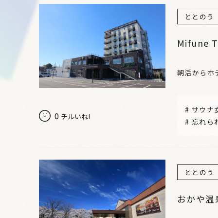
ととのう
Mifune T
朝活からホ
#
サウナ
0
チルいね!
#
忘れら
ととのう
おかや温