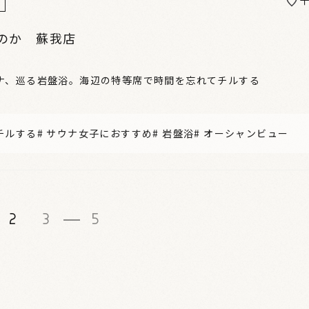
のか 蘇我店
ナ、巡る岩盤浴。海辺の特等席で時間を忘れてチルする
チルする
#
サウナ女子におすすめ
#
岩盤浴
#
オーシャンビュー
2
3
5