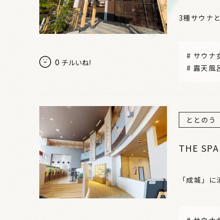
3種サウナ
#
サウナ
0
チルいね!
#
露天風
ととのう
THE SP
「成城」に
#
サウナ