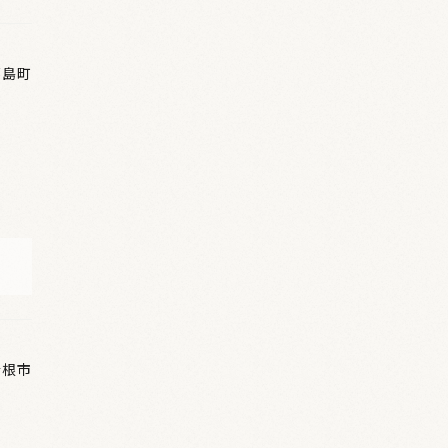
嘉島町
浴
彦根市