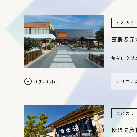
ととのう
嘉島湯元
熱々ロウリ
0
#
サウナ
チルいね!
ととのう
極楽湯彦