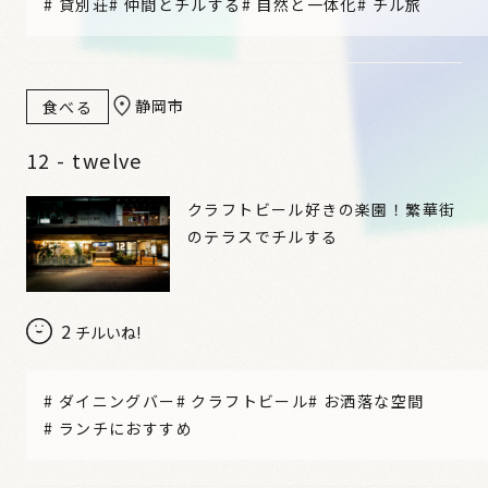
#
貸別荘
#
仲間とチルする
#
自然と一体化
#
チル旅
静岡市
食べる
12 - twelve
クラフトビール好きの楽園！繁華街
のテラスでチルする
2
チルいね!
#
ダイニングバー
#
クラフトビール
#
お洒落な空間
#
ランチにおすすめ