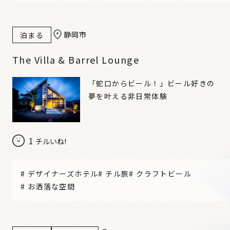
静岡市
泊まる
The Villa & Barrel Lounge
「蛇口からビール！」ビール好きの
夢を叶える非日常体験
1
チルいね!
#
デザイナーズホテル
#
チル旅
#
クラフトビール
#
お洒落な空間