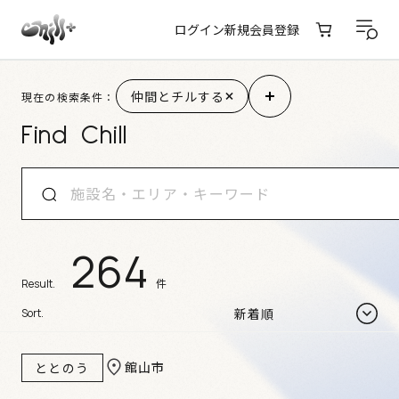
ログイン
新規会員登録
施設検索結果
仲間とチルする
現在の検索条件：
Find Chill
264
件
Result.
Sort.
館山市
ととのう