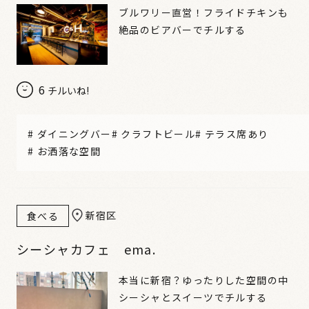
ブルワリー直営！フライドチキンも
絶品のビアバーでチルする
6
チルいね!
#
ダイニングバー
#
クラフトビール
#
テラス席あり
#
お洒落な空間
新宿区
食べる
シーシャカフェ ema.
本当に新宿？ゆったりした空間の中
シーシャとスイーツでチルする