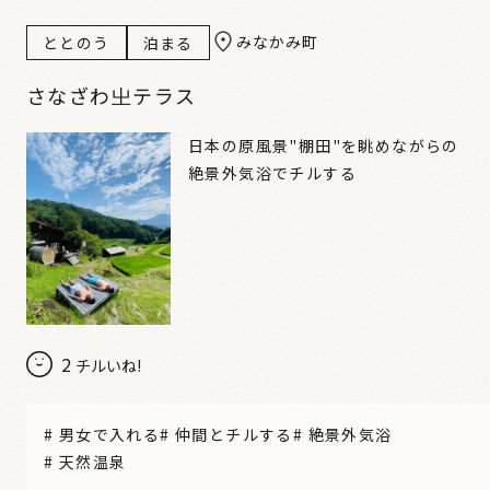
みなかみ町
ととのう
泊まる
さなざわ㞢テラス
日本の原風景"棚田"を眺めながらの
絶景外気浴でチルする
2
チルいね!
#
男女で入れる
#
仲間とチルする
#
絶景外気浴
#
天然温泉