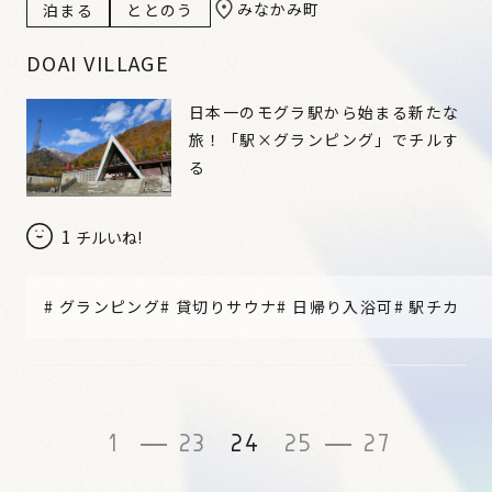
みなかみ町
泊まる
ととのう
DOAI VILLAGE
日本一のモグラ駅から始まる新たな
旅！「駅×グランピング」でチルす
る
1
チルいね!
#
グランピング
#
貸切りサウナ
#
日帰り入浴可
#
駅チカ
1
23
24
25
27