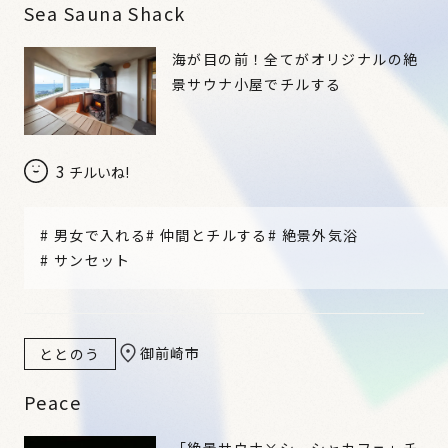
Sea Sauna Shack
海が目の前！全てがオリジナルの絶
景サウナ小屋でチルする
3
チルいね!
#
男女で入れる
#
仲間とチルする
#
絶景外気浴
#
サンセット
御前崎市
ととのう
Peace
「絶景サウナ×シーシャカフェ」チ