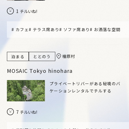
1
チルいね!
#
カフェ
#
テラス席あり
#
ソファ席あり
#
お洒落な空間
檜原村
泊まる
ととのう
MOSAIC Tokyo hinohara
プライベートリバーがある秘境のバ
ケーションレンタルでチルする
7
チルいね!