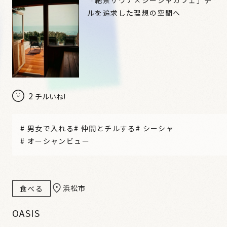
ルを追求した理想の空間へ
2
チルいね!
#
男女で入れる
#
仲間とチルする
#
シーシャ
#
オーシャンビュー
浜松市
食べる
OASIS