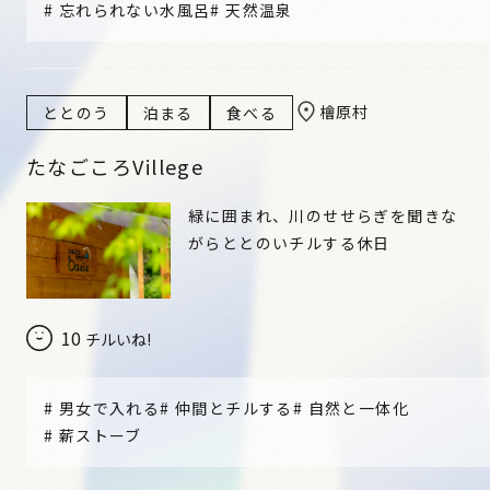
#
忘れられない水風呂
#
天然温泉
檜原村
ととのう
泊まる
食べる
たなごころVillege
緑に囲まれ、川のせせらぎを聞きな
がらととのいチルする休日
10
チルいね!
#
男女で入れる
#
仲間とチルする
#
自然と一体化
#
薪ストーブ