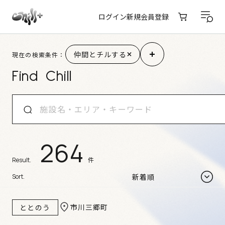
ログイン
新規会員登録
施設検索結果
仲間とチルする
現在の検索条件：
Find Chill
264
件
Result.
Sort.
市川三郷町
ととのう