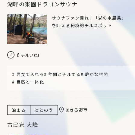
湖畔の楽園ドラゴンサウナ
サウナファン憧れ！「湖の水風呂」
を叶える秘境的チルスポット
6
チルいね!
#
男女で入れる
#
仲間とチルする
#
静かな空間
#
自然と一体化
あきる野市
泊まる
ととのう
古民家 大峰