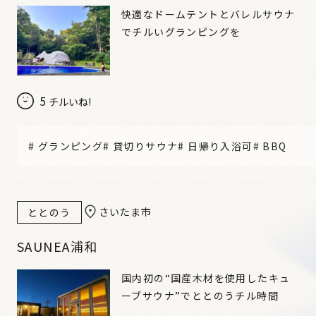
快適なドームテントとバレルサウナ
でチルいグランピングを
5
チルいね!
#
グランピング
#
貸切りサウナ
#
日帰り入浴可
#
BBQ
さいたま市
ととのう
SAUNEA浦和
国内初の“国産木材を使用したキュ
ーブサウナ”でととのうチル時間