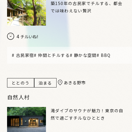
築150年の古民家でチルする、都会
では味わえない贅沢
4
チルいね!
#
古民家宿
#
仲間とチルする
#
静かな空間
#
BBQ
あきる野市
ととのう
泊まる
自然人村
滝ダイブのサウナが魅力！東京の自
然で過ごすチルなひととき