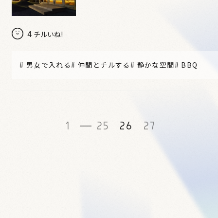
4
チルいね!
#
男女で入れる
#
仲間とチルする
#
静かな空間
#
BBQ
1
25
26
27