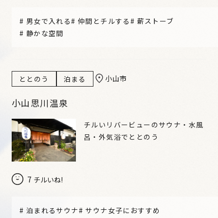
#
男女で入れる
#
仲間とチルする
#
薪ストーブ
#
静かな空間
小山市
ととのう
泊まる
小山思川温泉
チルいリバービューのサウナ・水風
呂・外気浴でととのう
7
チルいね!
#
泊まれるサウナ
#
サウナ女子におすすめ