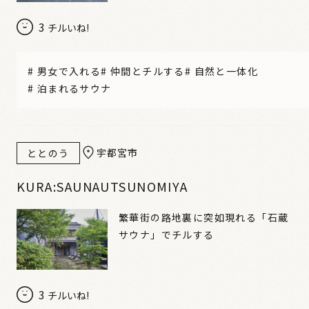
3
チルいね!
#
男女で入れる
#
仲間とチルする
#
自然と一体化
#
泊まれるサウナ
宇都宮市
ととのう
KURA:SAUNAUTSUNOMIYA
繁華街の路地裏に突如現れる「石蔵
サウナ」でチルする
3
チルいね!