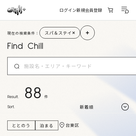
ログイン
新規会員登録
施設検索結果
スパ＆ステイ
現在の検索条件：
Find Chill
88
件
Result.
Sort.
台東区
ととのう
泊まる