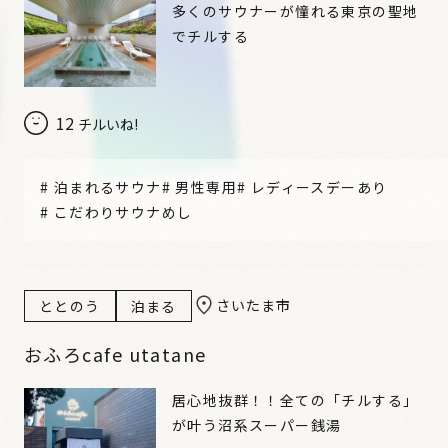
多くのサウナーが憧れる東京の聖地
でチルする
12
チルいね!
#
泊まれるサウナ
#
男性専用
#
レディースデーあり
#
こだわりサウナめし
さいたま市
ととのう
泊まる
おふろcafe utatane
居心地抜群！！全ての「チルする」
が叶う沼系スーパー銭湯