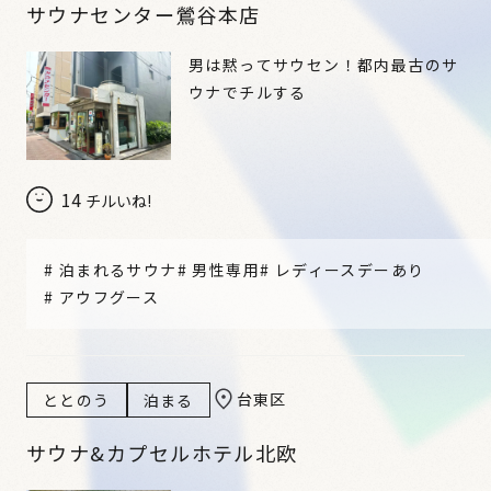
サウナセンター鶯谷本店
男は黙ってサウセン！都内最古のサ
ウナでチルする
14
チルいね!
#
泊まれるサウナ
#
男性専用
#
レディースデーあり
#
アウフグース
台東区
ととのう
泊まる
サウナ&カプセルホテル北欧