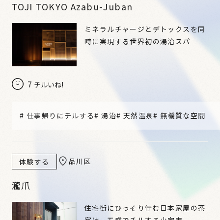
TOJI TOKYO Azabu-Juban
ミネラルチャージとデトックスを同
時に実現する世界初の湯治スパ
7
チルいね!
#
仕事帰りにチルする
#
湯治
#
天然温泉
#
無機質な空間
品川区
体験する
瀧爪
住宅街にひっそり佇む日本家屋の茶
室は、五感でチルする小宇宙