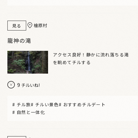
檜原村
見る
龍神の滝
アクセス良好！静かに流れ落ちる滝
を眺めてチルする
9
チルいね!
#
チル旅
#
チルい景色
#
おすすめチルデート
#
自然と一体化