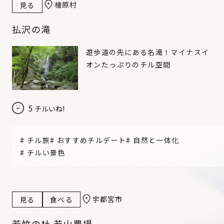
檜原村
見る
払沢の滝
遊歩道の先にある名滝！マイナスイ
オンたっぷりのチル空間
5
チルいね!
#
チル旅
#
おすすめチルデート
#
自然と一体化
#
チルい景色
宇都宮市
見る
食べる
若竹の杜 若山農場