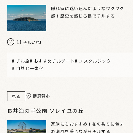
隠れ家に迷い込んだようなワクワク
感！歴史を感じる島でチルする
11
チルいね!
#
チル旅
#
おすすめチルデート
#
ノスタルジック
#
自然と一体化
横須賀市
見る
長井海の手公園 ソレイユの丘
家族にもおすすめ！花の香りに包ま
れ潮風を感じながらチルする