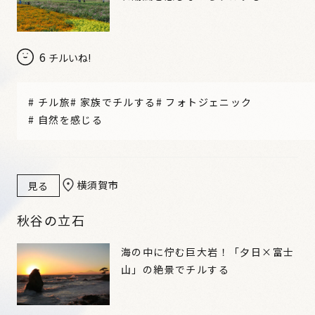
6
チルいね!
#
チル旅
#
家族でチルする
#
フォトジェニック
#
自然を感じる
横須賀市
見る
秋谷の立石
海の中に佇む巨大岩！「夕日×富士
山」の絶景でチルする