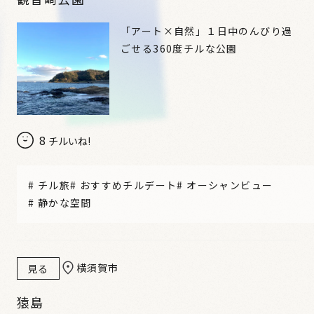
「アート×自然」１日中のんびり過
ごせる360度チルな公園
8
チルいね!
#
チル旅
#
おすすめチルデート
#
オーシャンビュー
#
静かな空間
横須賀市
見る
猿島