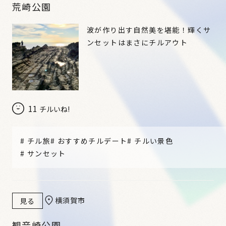
荒崎公園
波が作り出す自然美を堪能！輝くサ
ンセットはまさにチルアウト
11
チルいね!
#
チル旅
#
おすすめチルデート
#
チルい景色
#
サンセット
横須賀市
見る
観音崎公園