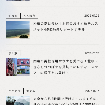
泊まる
ととのう
2026.07.26
沖縄の夏は長い！本島のおすすめチルス
ポット4選&絶景リゾートホテル
チル旅
2026.07.23
関東の男性専用サウナを愛でる！北欧・
きさらづつぼやを貸切ったレディースツ
アーの様子をお届け！
ととのう
泊まる
2026.07.18
東京から約2時間で行ける！おすすめの
サウナ付きグランピング9選｜2万円以内