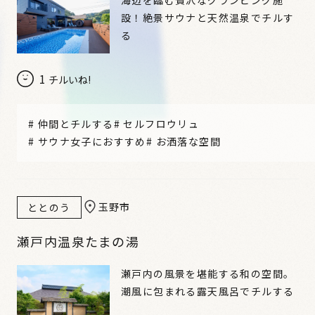
設！絶景サウナと天然温泉でチルす
る
1
チルいね!
#
仲間とチルする
#
セルフロウリュ
#
サウナ女子におすすめ
#
お洒落な空間
玉野市
ととのう
瀬戸内温泉たまの湯
瀬戸内の風景を堪能する和の空間。
潮風に包まれる露天風呂でチルする