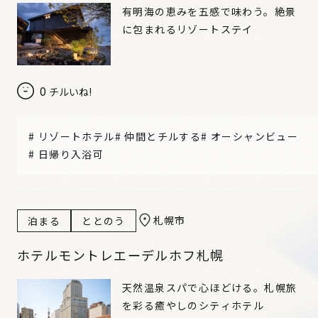
有明海の恵みを五感で味わう。絶景
に包まれるリゾートステイ
0
チルいね!
#
リゾートホテル
#
仲間とチルする
#
オーシャンビュー
#
日帰り入浴可
札幌市
泊まる
ととのう
ホテルモントレエーデルホフ札幌
天然温泉スパで心ほどける。札幌旅
を彩る癒やしのシティホテル