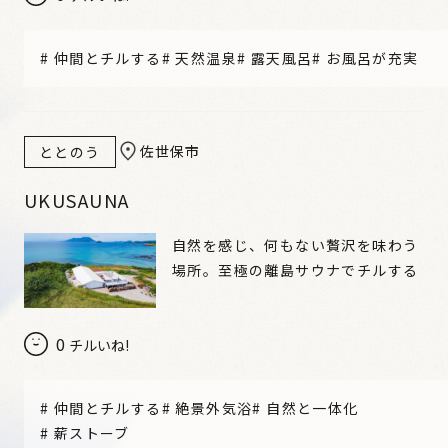
#
仲間とチルする
#
天然温泉
#
露天風呂
#
お風呂が充実
佐世保市
ととのう
UKUSAUNA
自然を感じ、何もない贅沢を味わう
場所。至極の離島サウナでチルする
0
チルいね!
#
仲間とチルする
#
絶景外気浴
#
自然と一体化
#
薪ストーブ