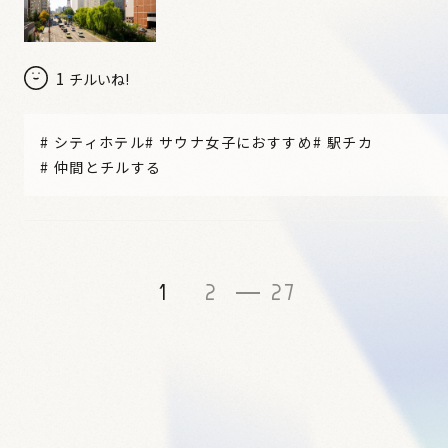
1
チルいね!
#
シティホテル
#
サウナ女子におすすめ
#
駅チカ
#
仲間とチルする
1
2
27