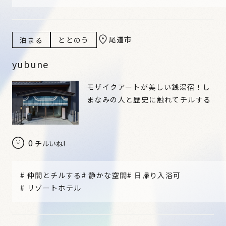
尾道市
泊まる
ととのう
yubune
モザイクアートが美しい銭湯宿！し
まなみの人と歴史に触れてチルする
0
チルいね!
#
仲間とチルする
#
静かな空間
#
日帰り入浴可
#
リゾートホテル