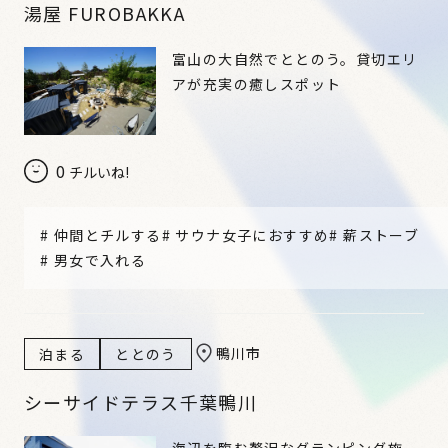
湯屋 FUROBAKKA
富山の大自然でととのう。貸切エリ
アが充実の癒しスポット
0
チルいね!
#
仲間とチルする
#
サウナ女子におすすめ
#
薪ストーブ
#
男女で入れる
鴨川市
泊まる
ととのう
シーサイドテラス千葉鴨川
海辺を臨む贅沢なグランピング施