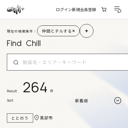
ログイン
新規会員登録
仲間とチルする
現在の検索条件：
Find Chill
264
件
Result.
Sort.
黒部市
ととのう