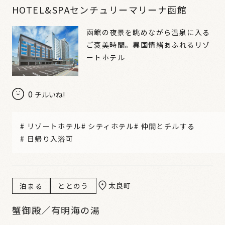
HOTEL&SPAセンチュリーマリーナ函館
函館の夜景を眺めながら温泉に入る
ご褒美時間。異国情緒あふれるリゾ
ートホテル
0
チルいね!
#
リゾートホテル
#
シティホテル
#
仲間とチルする
#
日帰り入浴可
太良町
泊まる
ととのう
蟹御殿／有明海の湯