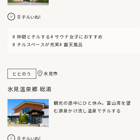
0
チルいね!
#
仲間とチルする
#
サウナ女子におすすめ
#
チルスペースが充実
#
露天風呂
氷見市
ととのう
氷見温泉郷 総湯
観光の途中にひと休み。富山湾を望
む源泉かけ流し温泉でチルする
0
チルいね!