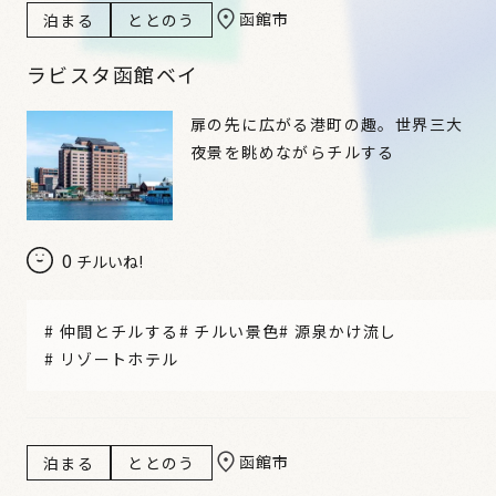
函館市
泊まる
ととのう
ラビスタ函館ベイ
扉の先に広がる港町の趣。世界三大
夜景を眺めながらチルする
0
チルいね!
#
仲間とチルする
#
チルい景色
#
源泉かけ流し
#
リゾートホテル
函館市
泊まる
ととのう