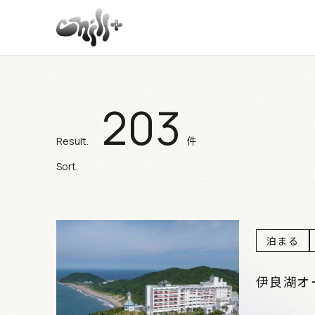
203
施設検索結果
件
Result.
Sort.
泊まる
伊良湖オ