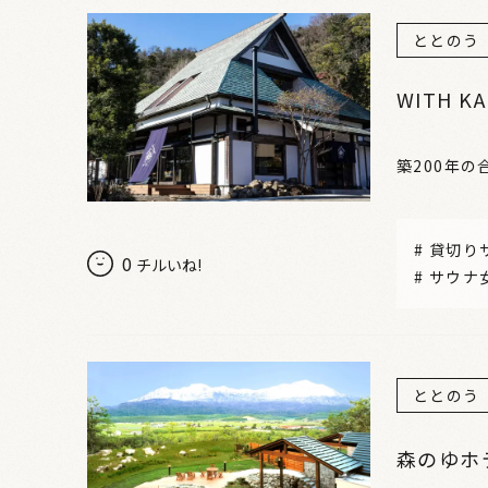
ととのう
WITH K
築200年
#
貸切り
0
チルいね!
#
サウナ
ととのう
森のゆホ