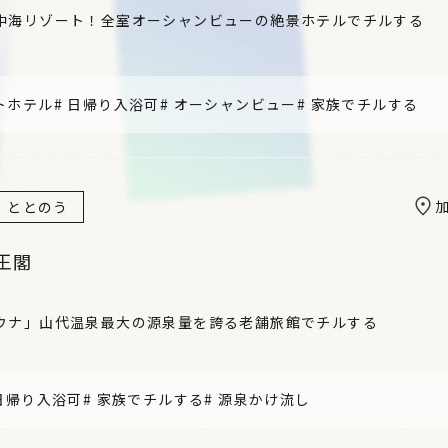
中海リゾート！全室オーシャンビューの絶景ホテルでチルする
トホテル
#
日帰り入浴可
#
オーシャンビュー
#
家族でチルする
ととのう
王閣
ウナ」山代温泉最大の源泉量を誇る老舗旅館でチルする
日帰り入浴可
#
家族でチルする
#
源泉かけ流し