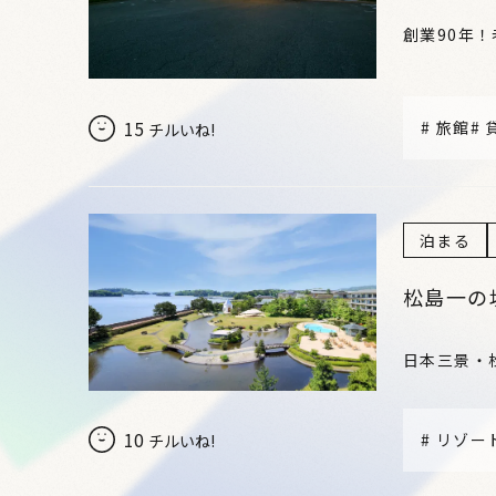
創業90年
15
#
旅館
#
チルいね!
泊まる
松島一の
日本三景・
10
#
リゾー
チルいね!