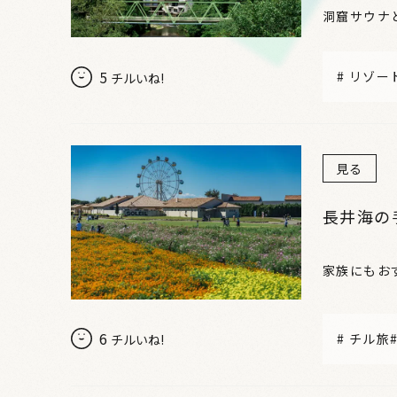
洞窟サウナ
5
#
リゾー
チルいね!
見る
長井海の
家族にもお
6
#
チル旅
チルいね!