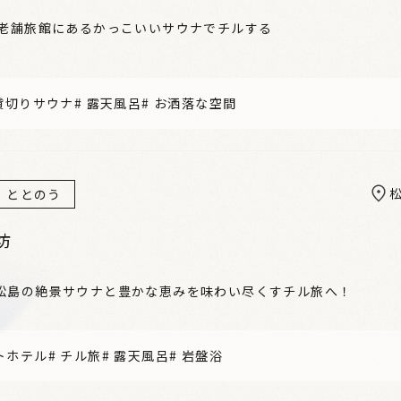
！老舗旅館にあるかっこいいサウナでチルする
貸切りサウナ
#
露天風呂
#
お洒落な空間
ととのう
坊
松島の絶景サウナと豊かな恵みを味わい尽くすチル旅へ！
トホテル
#
チル旅
#
露天風呂
#
岩盤浴