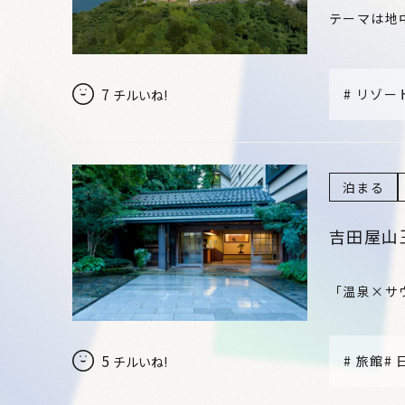
テーマは地
7
#
リゾー
チルいね!
泊まる
吉田屋山
「温泉×サ
5
#
旅館
#
チルいね!