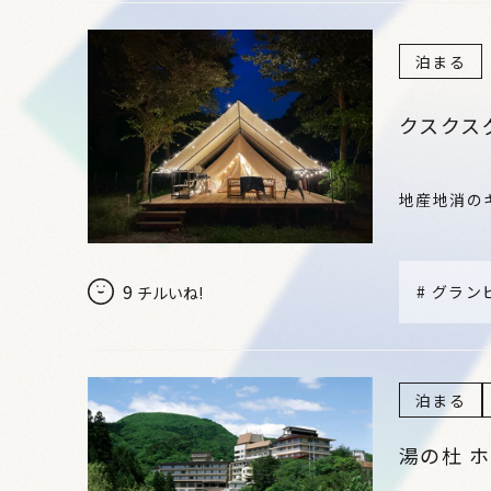
泊まる
クスクス
地産地消の
9
#
グラン
チルいね!
泊まる
湯の杜 