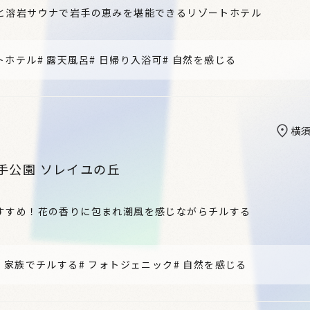
と溶岩サウナで岩手の恵みを堪能できるリゾートホテル
トホテル
#
露天風呂
#
日帰り入浴可
#
自然を感じる
横
手公園 ソレイユの丘
すすめ！花の香りに包まれ潮風を感じながらチルする
#
家族でチルする
#
フォトジェニック
#
自然を感じる