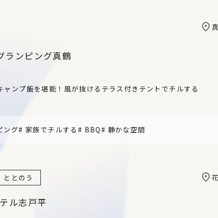
グランピング真鶴
キャンプ飯を堪能！風が抜けるテラス付きテントでチルする
ピング
#
家族でチルする
#
BBQ
#
静かな空間
ととのう
ホテル志戸平