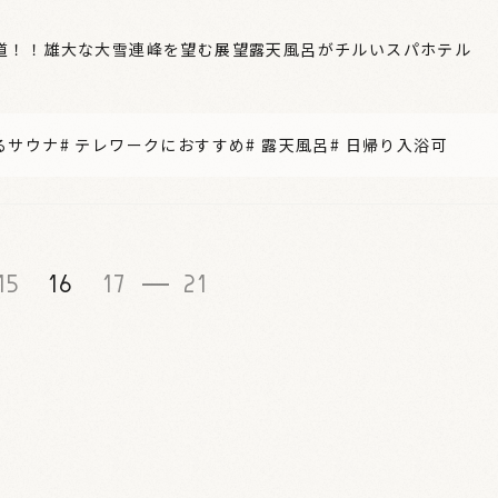
道！！雄大な大雪連峰を望む展望露天風呂がチルいスパホテル
るサウナ
#
テレワークにおすすめ
#
露天風呂
#
日帰り入浴可
15
16
17
21