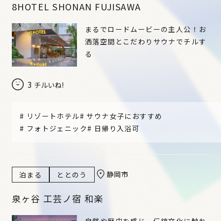
8HOTEL SHONAN FUJISAWA
まるでロードムービーの主人公！お
洒落空間とこだわりサウナでチルす
る
3
チルいね!
#
リゾートホテル
#
サウナ女子におすすめ
#
フォトジェニック
#
日帰り入浴可
静岡市
泊まる
ととのう
泉ヶ谷 工芸ノ宿 和楽
自然や歴史を感じ、伝統文化に触れ