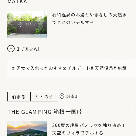
MATKA
石和温泉のお湯とやまなしの天然水
でととのいチルする
1
チルいね!
#
男女で入れる
#
おすすめチルデート
#
天然温泉
#
旅館
函南町
泊まる
ととのう
THE GLAMPING 箱根十国峠
360度の絶景パノラマを独り占め！
天空のヴィラでチルする