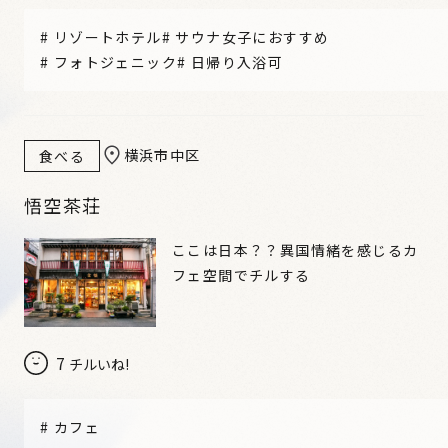
#
リゾートホテル
#
サウナ女子におすすめ
#
フォトジェニック
#
日帰り入浴可
横浜市中区
食べる
悟空茶荘
ここは日本？？異国情緒を感じるカ
フェ空間でチルする
7
チルいね!
#
カフェ