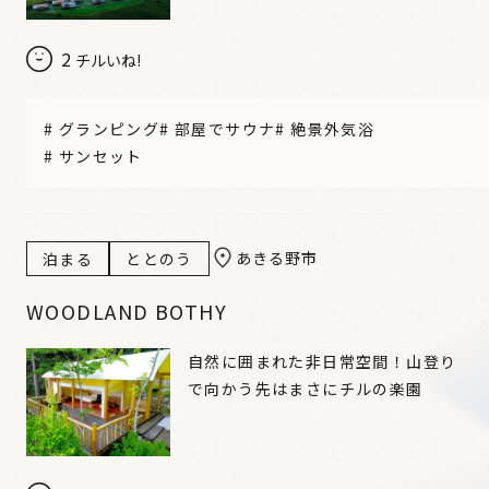
2
チルいね!
#
グランピング
#
部屋でサウナ
#
絶景外気浴
#
サンセット
あきる野市
泊まる
ととのう
WOODLAND BOTHY
自然に囲まれた非日常空間！山登り
で向かう先はまさにチルの楽園