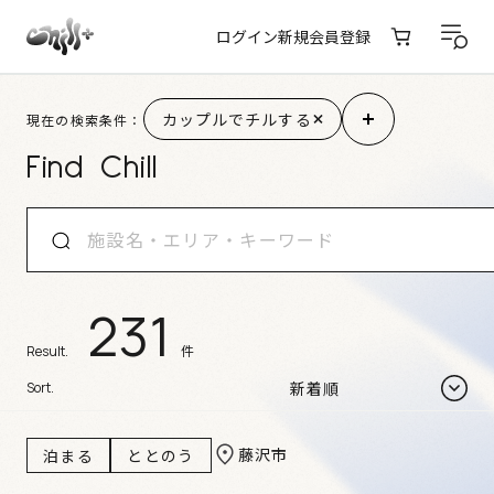
ログイン
新規会員登録
施設検索結果
カップルでチルする
現在の検索条件：
Find Chill
231
件
Result.
Sort.
藤沢市
泊まる
ととのう