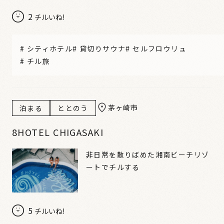
2
チルいね!
#
シティホテル
#
貸切りサウナ
#
セルフロウリュ
#
チル旅
茅ヶ崎市
泊まる
ととのう
8HOTEL CHIGASAKI
非日常を散りばめた湘南ビーチリゾ
ートでチルする
5
チルいね!