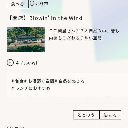
北杜市
食べる
【閉店】Blowin' in the Wind
ここ鰻屋さん？？大自然の中、音も
内装もこだわるチルい空間
4
チルいね!
#
和食
#
お洒落な空間
#
自然を感じる
#
ランチにおすすめ
ととのう
泊まる