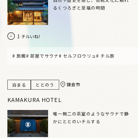
るくつろぎと至福の時間
1
チルいね!
#
旅館
#
部屋でサウナ
#
セルフロウリュ
#
チル旅
鎌倉市
泊まる
ととのう
KAMAKURA HOTEL
唯一無二の茶室のようなサウナで静
かにととのいチルする