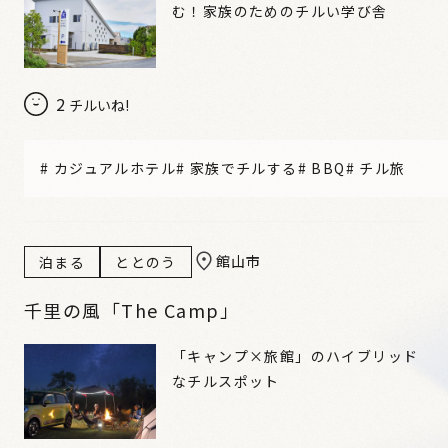
む！家族のためのチルい学び舎
2
チルいね!
#
カジュアルホテル
#
家族でチルする
#
BBQ
#
チル旅
館山市
泊まる
ととのう
千里の風「The Camp」
「キャンプ×旅館」のハイブリッド
なチルスポット