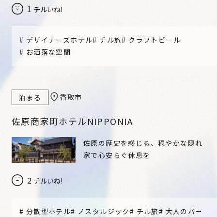
1
チルいね!
#
デザイナーズホテル
#
チル旅
#
クラフトビール
#
お洒落な空間
香取市
泊まる
佐原商家町ホテルNIPPONIA
佐原の歴史を感じる、穏やかな隠れ
家で心安らぐ休息を
2
チルいね!
#
分散型ホテル
#
ノスタルジック
#
チル旅
#
大人のバー