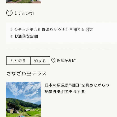
1
チルいね!
#
シティホテル
#
貸切りサウナ
#
日帰り入浴可
#
お洒落な空間
みなかみ町
ととのう
泊まる
さなざわ㞢テラス
日本の原風景"棚田"を眺めながらの
絶景外気浴でチルする