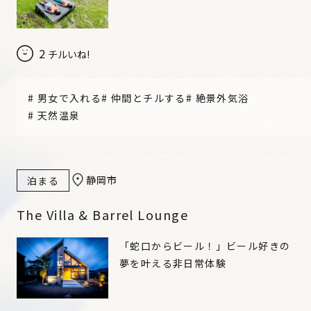
2
チルいね!
#
男女で入れる
#
仲間とチルする
#
絶景外気浴
#
天然温泉
静岡市
泊まる
The Villa & Barrel Lounge
「蛇口からビール！」ビール好きの
夢を叶える非日常体験