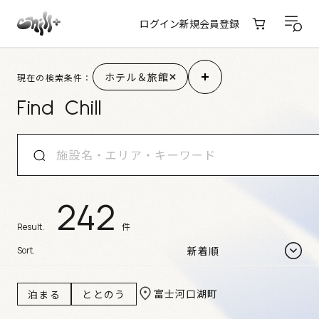
ログイン
新規会員登録
施設検索結果
ホテル＆旅館
現在の検索条件：
Find Chill
242
件
Result.
Sort.
富士河口湖町
泊まる
ととのう