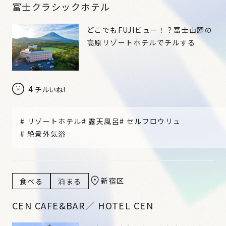
富士クラシックホテル
どこでもFUJIビュー！？富士山麓の
高原リゾートホテルでチルする
4
チルいね!
#
リゾートホテル
#
露天風呂
#
セルフロウリュ
#
絶景外気浴
新宿区
食べる
泊まる
CEN CAFE&BAR／ HOTEL CEN