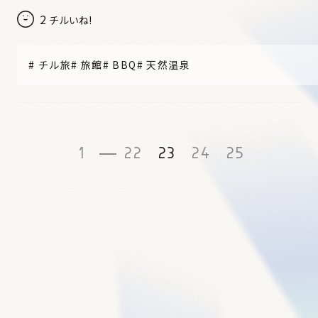
2
チルいね!
#
チル旅
#
旅館
#
BBQ
#
天然温泉
1
22
23
24
25