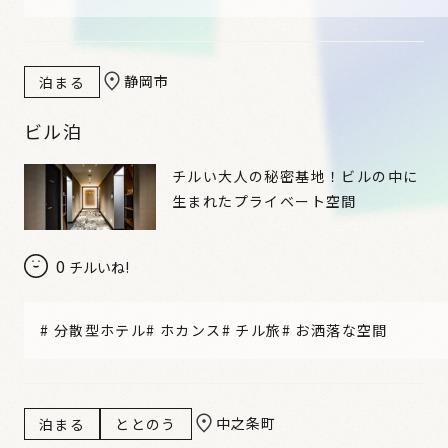
静岡市
泊まる
ビル泊
チルい大人の秘密基地！ビルの中に
生まれたプライベート空間
0
チルいね!
#
分散型ホテル
#
ホカンス
#
チル旅
#
お洒落な空間
中之条町
泊まる
ととのう