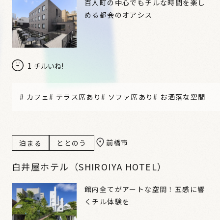
百人町の中心でもチルな時間を楽し
める都会のオアシス
1
チルいね!
#
カフェ
#
テラス席あり
#
ソファ席あり
#
お洒落な空間
前橋市
泊まる
ととのう
白井屋ホテル（SHIROIYA HOTEL）
館内全てがアートな空間！五感に響
くチル体験を