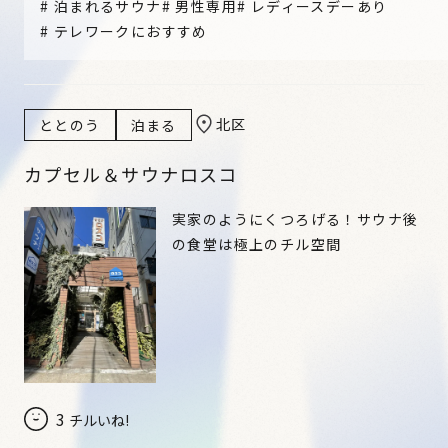
#
泊まれるサウナ
#
男性専用
#
レディースデーあり
#
テレワークにおすすめ
北区
ととのう
泊まる
カプセル＆サウナロスコ
実家のようにくつろげる！サウナ後
の食堂は極上のチル空間
3
チルいね!