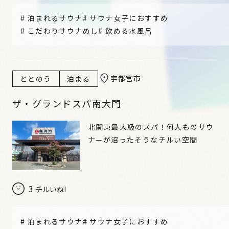
#
泊まれるサウナ
#
サウナ女子におすすめ
#
こだわりサウナめし
#
飲める水風呂
宇都宮市
ととのう
泊まる
ザ・グランドスパ南大門
北関東最大級のスパ！何人ものサウ
ナ—が沼ったそうなチルい空間
3
チルいね!
#
泊まれるサウナ
#
サウナ女子におすすめ