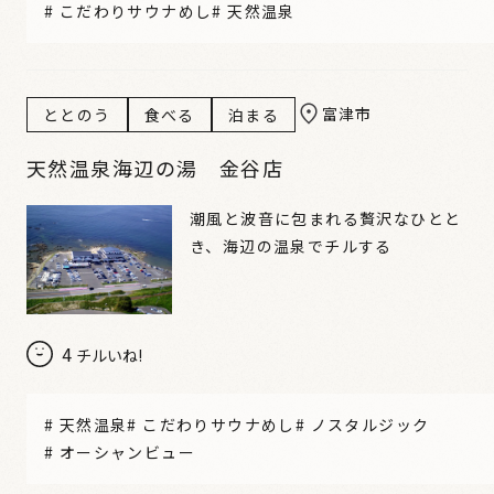
#
こだわりサウナめし
#
天然温泉
富津市
ととのう
食べる
泊まる
天然温泉海辺の湯 金谷店
潮風と波音に包まれる贅沢なひとと
き、海辺の温泉でチルする
4
チルいね!
#
天然温泉
#
こだわりサウナめし
#
ノスタルジック
#
オーシャンビュー