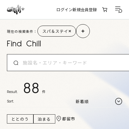
ログイン
新規会員登録
施設検索結果
スパ＆ステイ
現在の検索条件：
Find Chill
88
件
Result.
Sort.
都留市
ととのう
泊まる