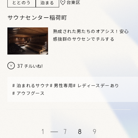
台東区
ととのう
泊まる
サウナセンター稲荷町
熟成された男たちのオアシス！安心
感抜群のサウセンでチルする
37
チルいね!
#
泊まれるサウナ
#
男性専用
#
レディースデーあり
#
アウフグース
1
7
8
9