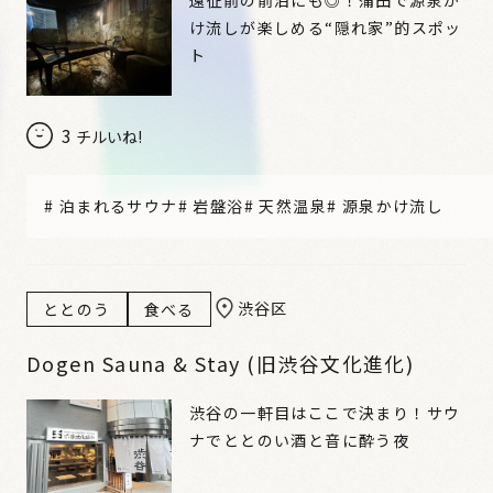
遠征前の前泊にも◎！蒲田で源泉か
け流しが楽しめる“隠れ家”的スポッ
ト
3
チルいね!
#
泊まれるサウナ
#
岩盤浴
#
天然温泉
#
源泉かけ流し
渋谷区
ととのう
食べる
Dogen Sauna & Stay (旧渋谷文化進化)
渋谷の一軒目はここで決まり！サウ
ナでととのい酒と音に酔う夜