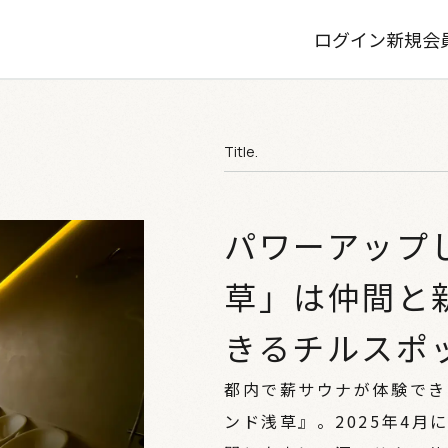
ログイン
新規会
Title.
パワーアップ
草」は仲間と
きるチルスポ
都内で薪サウナが体験でき
ンド浅草』。2025年4