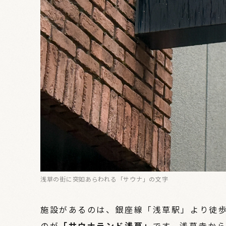
浅草の街に突如あらわれる「サウナ」の文字
施設があるのは、銀座線「浅草駅」より徒
のが
「サウナランド浅草」
です。浅草寺から