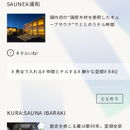
SAUNEA浦和
国内初の“国産木材を使用したキュ
ーブサウナ”でととのうチル時間
4
チルいね!
#
男女で入れる
#
仲間とチルする
#
静かな空間
#
BBQ
ととのう
KURA:SAUNA IBARAKI
歴史を感じる蔵は築90年。空間全部