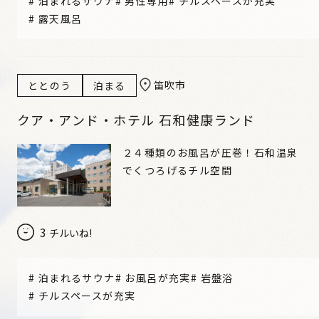
#
泊まれるサウナ
#
男性専用
#
チルスペースが充実
#
露天風呂
笛吹市
ととのう
泊まる
クア・アンド・ホテル 石和健康ランド
２４種類のお風呂が圧巻！石和温泉
でくつろげるチル空間
3
チルいね!
#
泊まれるサウナ
#
お風呂が充実
#
岩盤浴
#
チルスペースが充実