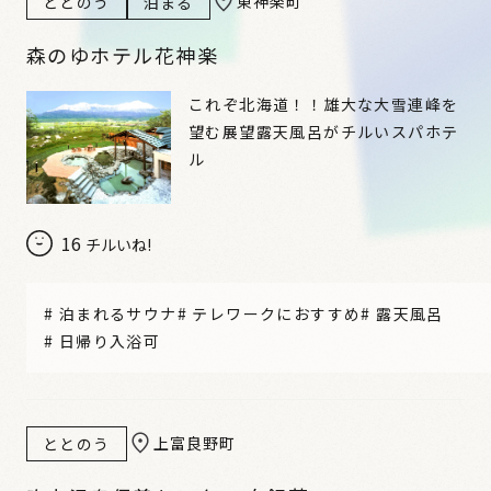
東神楽町
ととのう
泊まる
森のゆホテル花神楽
これぞ北海道！！雄大な大雪連峰を
望む展望露天風呂がチルいスパホテ
ル
16
チルいね!
#
泊まれるサウナ
#
テレワークにおすすめ
#
露天風呂
#
日帰り入浴可
上富良野町
ととのう