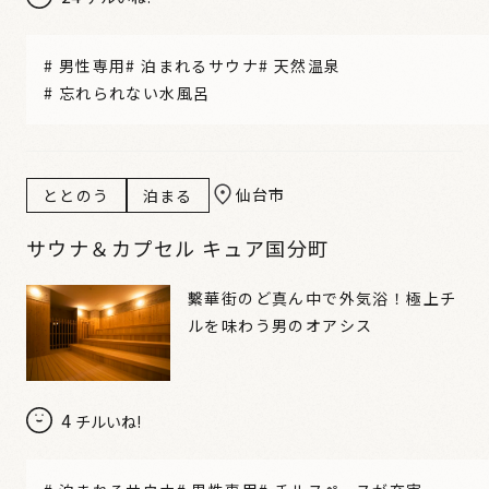
#
男性専用
#
泊まれるサウナ
#
天然温泉
#
忘れられない水風呂
仙台市
ととのう
泊まる
サウナ＆カプセル キュア国分町
繫華街のど真ん中で外気浴！極上チ
ルを味わう男のオアシス
4
チルいね!