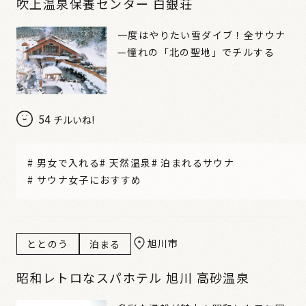
吹上温泉保養センター 白銀荘
一度はやりたい雪ダイブ！全サウナ
—憧れの「北の聖地」でチルする
54
チルいね!
#
男女で入れる
#
天然温泉
#
泊まれるサウナ
#
サウナ女子におすすめ
旭川市
ととのう
泊まる
昭和レトロなスパホテル 旭川 高砂温泉