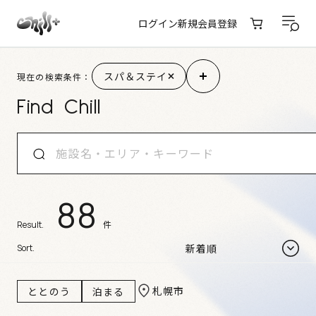
ログイン
新規会員登録
施設検索結果
スパ＆ステイ
現在の検索条件：
Find Chill
88
件
Result.
Sort.
札幌市
ととのう
泊まる