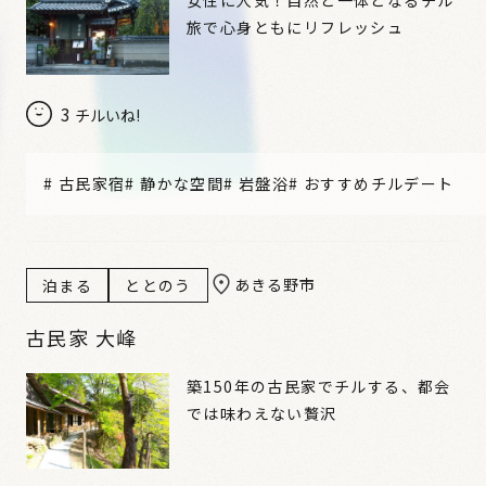
旅で心身ともにリフレッシュ
3
チルいね!
#
古民家宿
#
静かな空間
#
岩盤浴
#
おすすめチルデート
あきる野市
泊まる
ととのう
古民家 大峰
築150年の古民家でチルする、都会
では味わえない贅沢