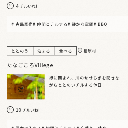
4
チルいね!
#
古民家宿
#
仲間とチルする
#
静かな空間
#
BBQ
檜原村
ととのう
泊まる
食べる
たなごころVillege
緑に囲まれ、川のせせらぎを聞きな
がらととのいチルする休日
10
チルいね!