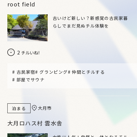
root field
古いけど新しい？新感覚の古民家暮
らしでまだ見ぬチル体験を
2
チルいね!
#
古民家宿
#
グランピング
#
仲間とチルする
#
部屋でサウナ
大月市
泊まる
大月ロハス村 雲水舎
女性に人気！自然と一体となるチル