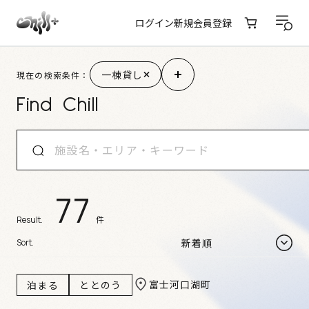
ログイン
新規会員登録
施設検索結果
一棟貸し
現在の検索条件：
Find Chill
77
件
Result.
Sort.
富士河口湖町
泊まる
ととのう