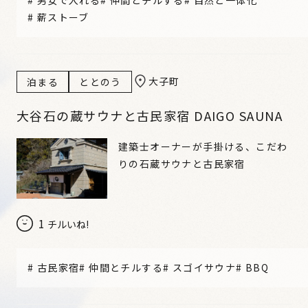
#
男女で入れる
#
仲間とチルする
#
自然と一体化
#
薪ストーブ
大子町
泊まる
ととのう
大谷石の蔵サウナと古民家宿 DAIGO SAUNA
建築士オーナーが手掛ける、こだわ
りの石蔵サウナと古民家宿
1
チルいね!
#
古民家宿
#
仲間とチルする
#
スゴイサウナ
#
BBQ