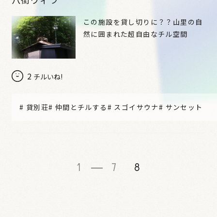
この施設を貸し切りに？？山里の自
然に囲まれた超自由なチル空間
2
チルいね!
#
貸別荘
#
仲間とチルする
#
スゴイサウナ
#
サンセット
1
7
8