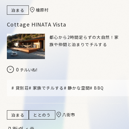
檜原村
泊まる
Cottage HINATA Vista
都心から2時間足らずの大自然！家
族や仲間と泊まりでチルする
0
チルいね!
#
貸別荘
#
家族でチルする
#
静かな空間
#
BBQ
八街市
泊まる
ととのう
八街ヴィラ