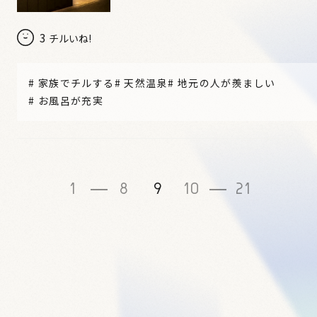
3
チルいね!
#
家族でチルする
#
天然温泉
#
地元の人が羨ましい
#
お風呂が充実
1
8
9
10
21