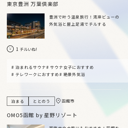
東京豊洲 万葉倶楽部
豊洲で叶う温泉旅行！湾岸ビューの
外気浴と屋上足湯でチルする
1
チルいね!
#
泊まれるサウナ
#
サウナ女子におすすめ
#
テレワークにおすすめ
#
絶景外気浴
函館市
泊まる
ととのう
OMO5函館 by 星野リゾート
家族サウナ旅にもおすすめ！函館を