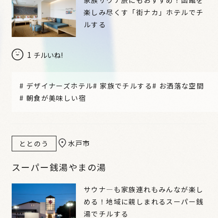
楽しみ尽くす「街ナカ」ホテルでチ
ルする
1
チルいね!
#
デザイナーズホテル
#
家族でチルする
#
お洒落な空間
#
朝食が美味しい宿
水戸市
ととのう
スーパー銭湯やまの湯
サウナ―も家族連れもみんなが楽し
める！地域に親しまれるスーパー銭
湯でチルする