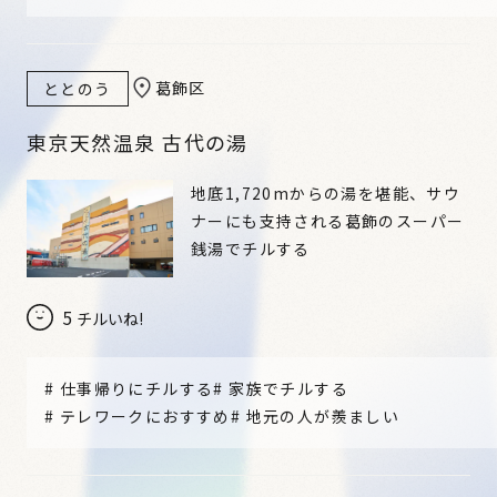
葛飾区
ととのう
東京天然温泉 古代の湯
地底1,720mからの湯を堪能、サウ
ナーにも支持される葛飾のスーパー
銭湯でチルする
5
チルいね!
#
仕事帰りにチルする
#
家族でチルする
#
テレワークにおすすめ
#
地元の人が羨ましい