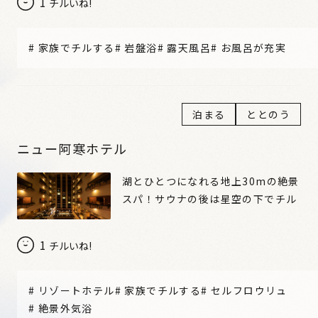
1
チルいね!
#
家族でチルする
#
岩盤浴
#
露天風呂
#
お風呂が充実
泊まる
ととのう
ニュー阿寒ホテル
湖とひとつになれる地上30mの絶景
スパ！サウナの後は星空の下でチル
1
チルいね!
#
リゾートホテル
#
家族でチルする
#
セルフロウリュ
#
絶景外気浴