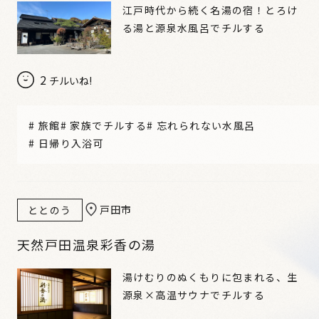
江戸時代から続く名湯の宿！とろけ
る湯と源泉水風呂でチルする
2
チルいね!
#
旅館
#
家族でチルする
#
忘れられない水風呂
#
日帰り入浴可
戸田市
ととのう
天然戸田温泉彩香の湯
湯けむりのぬくもりに包まれる、生
源泉×高温サウナでチルする