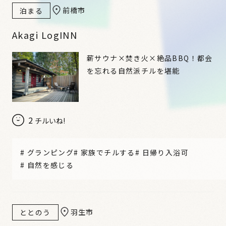
前橋市
泊まる
Akagi LogINN
薪サウナ×焚き火×絶品BBQ！都会
を忘れる自然派チルを堪能
2
チルいね!
#
グランピング
#
家族でチルする
#
日帰り入浴可
#
自然を感じる
羽生市
ととのう