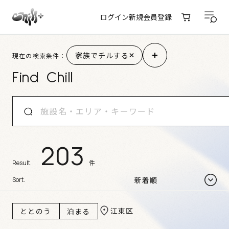
ログイン
新規会員登録
家族でチルする
現在の検索条件：
Find Chill
203
件
Result.
Sort.
江東区
ととのう
泊まる