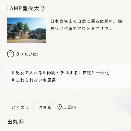
LAMP豊後大野
日本百名山で自然に還る体験を。廃
校リノベ宿でアウトドアサウナ
0
チルいね!
#
男女で入れる
#
仲間とチルする
#
自然と一体化
#
忘れられない水風呂
上田市
ととのう
泊まる
出丸邸