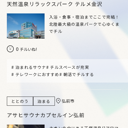
天然温泉リラックスパーク テルメ金沢
入浴・食事・宿泊までここで完結！
北陸最大級の温泉パークで心ゆくま
でチル
0
チルいね!
#
泊まれるサウナ
#
チルスペースが充実
#
テレワークにおすすめ
#
朝活でチルする
弘前市
ととのう
泊まる
アサヒサウナカプセルイン弘前
ネオンの中にある天然温泉!?アロマ