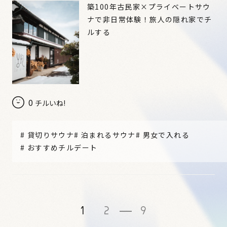
築100年古民家×プライベートサウ
ナで非日常体験！旅人の隠れ家でチ
ルする
0
チルいね!
#
貸切りサウナ
#
泊まれるサウナ
#
男女で入れる
#
おすすめチルデート
1
2
9