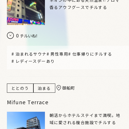
香るアウフグースでチルする
0
チルいね!
#
泊まれるサウナ
#
男性専用
#
仕事帰りにチルする
#
レディースデーあり
御船町
ととのう
泊まる
Mifune Terrace
朝活からホテルステイまで満喫。地
域に愛される複合施設でチルする