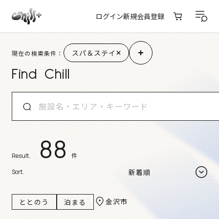
ログイン
新規会員登録
施設検索結果
スパ＆ステイ
現在の検索条件：
Find Chill
88
件
Result.
Sort.
金沢市
ととのう
泊まる