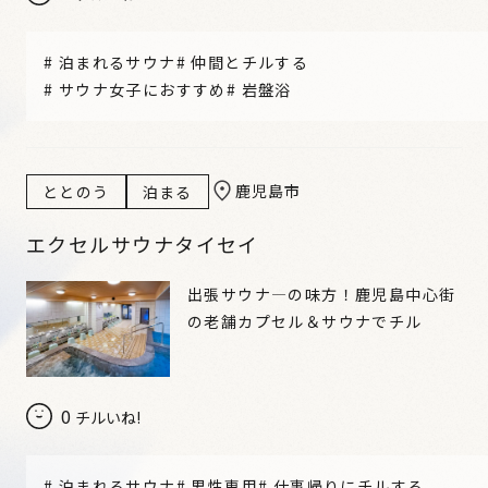
#
泊まれるサウナ
#
仲間とチルする
#
サウナ女子におすすめ
#
岩盤浴
鹿児島市
ととのう
泊まる
エクセルサウナタイセイ
出張サウナ―の味方！鹿児島中心街
の老舗カプセル＆サウナでチル
0
チルいね!
#
泊まれるサウナ
#
男性専用
#
仕事帰りにチルする