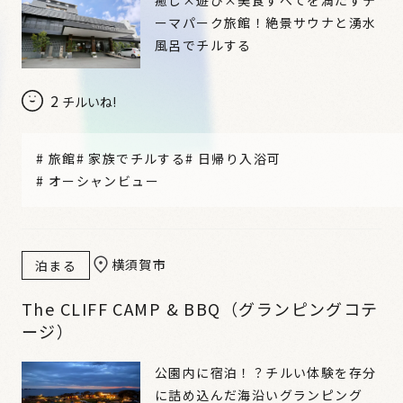
ーマパーク旅館！絶景サウナと湧水
風呂でチルする
2
チルいね!
#
旅館
#
家族でチルする
#
日帰り入浴可
#
オーシャンビュー
横須賀市
泊まる
The CLIFF CAMP & BBQ（グランピングコテ
ージ）
公園内に宿泊！？チルい体験を存分
に詰め込んだ海沿いグランピング