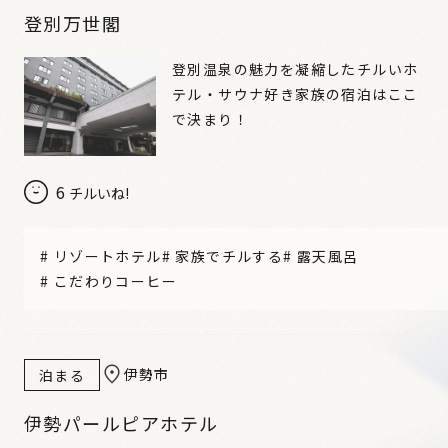
登別万世閣
登別温泉の魅力を凝縮したチルいホ
テル・サウナ好き家族の宿泊はここ
で決まり！
6
チルいね!
#
リゾートホテル
#
家族でチルする
#
露天風呂
#
こだわりコーヒー
伊勢市
泊まる
伊勢パールピアホテル