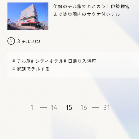
伊勢のチル旅でととのう！伊勢神宮
まで徒歩圏内のサウナ付ホテル
3
チルいね!
#
チル旅
#
シティホテル
#
日帰り入浴可
#
家族でチルする
1
14
15
16
21