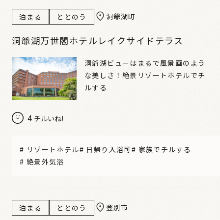
洞爺湖町
泊まる
ととのう
洞爺湖万世閣ホテルレイクサイドテラス
洞爺湖ビューはまるで風景画のよう
な美しさ！絶景リゾートホテルでチ
ルする
4
チルいね!
#
リゾートホテル
#
日帰り入浴可
#
家族でチルする
#
絶景外気浴
登別市
泊まる
ととのう