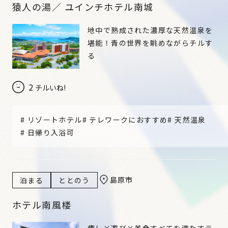
猿人の湯／ ユインチホテル南城
地中で熟成された濃厚な天然温泉を
堪能！青の世界を眺めながらチルす
る
2
チルいね!
#
リゾートホテル
#
テレワークにおすすめ
#
天然温泉
#
日帰り入浴可
島原市
泊まる
ととのう
ホテル南風楼
癒し×遊び×美食すべてを満たすテ