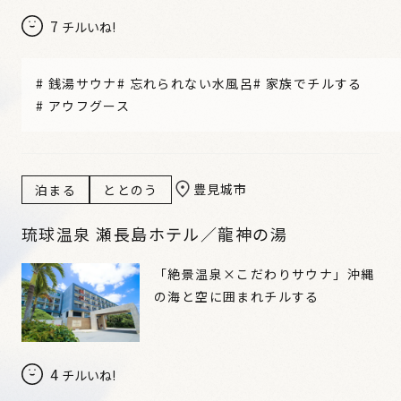
7
チルいね!
#
銭湯サウナ
#
忘れられない水風呂
#
家族でチルする
#
アウフグース
豊見城市
泊まる
ととのう
琉球温泉 瀬長島ホテル／龍神の湯
「絶景温泉×こだわりサウナ」沖縄
の海と空に囲まれチルする
4
チルいね!