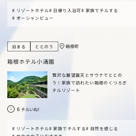
#
リゾートホテル
#
日帰り入浴可
#
家族でチルする
#
オーシャンビュー
箱根町
泊まる
ととのう
箱根ホテル小涌園
贅沢な展望露天とサウナでととの
う！家族で訪れたい箱根のくつろぎ
チルリゾート
6
チルいね!
#
リゾートホテル
#
家族でチルする
#
自然を感じる
#
サウナ女子におすすめ