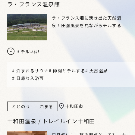
ラ・フランス温泉館
ラ・フランス畑に湧き出た天然温
泉！田園風景を見ながらチルする
3
チルいね!
#
泊まれるサウナ
#
仲間とチルする
#
天然温泉
#
日帰り入浴可
十和田市
ととのう
泊まる
十和田温泉 / トレイルイン十和田
日常使いも、旅の拠点としても。十