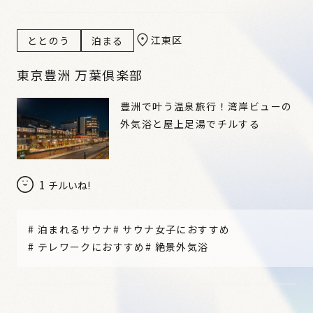
江東区
ととのう
泊まる
東京豊洲 万葉倶楽部
豊洲で叶う温泉旅行！湾岸ビューの
外気浴と屋上足湯でチルする
1
チルいね!
#
泊まれるサウナ
#
サウナ女子におすすめ
#
テレワークにおすすめ
#
絶景外気浴