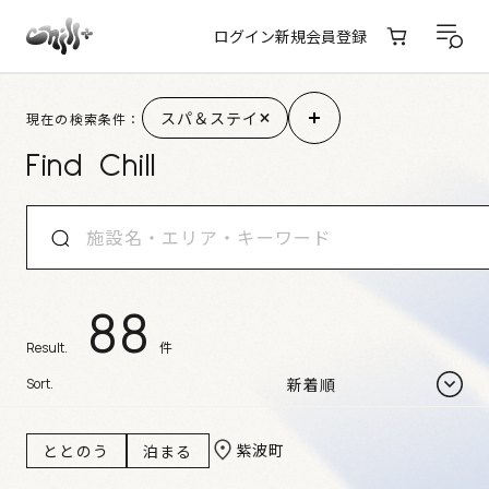
ログイン
新規会員登録
施設検索結果
スパ＆ステイ
現在の検索条件：
Find Chill
88
件
Result.
Sort.
紫波町
ととのう
泊まる