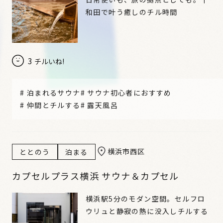
和田で叶う癒しのチル時間
3
チルいね!
#
泊まれるサウナ
#
サウナ初心者におすすめ
#
仲間とチルする
#
露天風呂
横浜市西区
ととのう
泊まる
カプセルプラス横浜 サウナ＆カプセル
横浜駅5分のモダン空間。セルフロ
ウリュと静寂の熱に没入しチルする