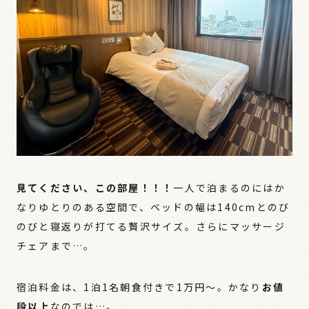
見てください、この部屋！！！
一人で泊まるのにはか
なりゆとりのある空間で、ベッドの幅は140cmとのび
のびと寝返りが打てる贅沢サイズ。さらにマッサージ
チェアまで…。
宿泊料金は、1泊1名朝食付きで1万円〜。かなり
お値
段以上
なのでは…。